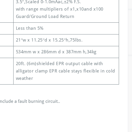
3.5″,Scaled 0-1.0mAac,±2% F.S.
with range multipliers of x1,x10and x100
Guard/Ground Load Return
Less than 5%
21″w x 11.25″d x 15.25″h,75lbs.
534mm w x 286mm d x 387mm h,34kg
20ft. (6m)shielded EPR output cable with
alligator clamp EPR cable stays flexible in cold
weather
lude a fault burning circuit..