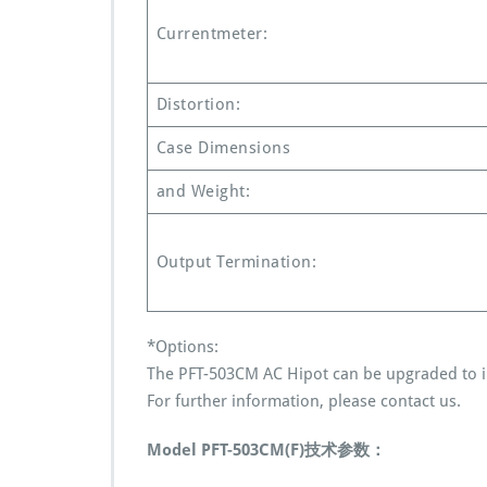
-
Currentmeter:
5
0
3
Distortion:
C
M
Case Dimensions
P
F
and Weight:
T
5
0
3
Output Termination:
C
M
报
价
*Options:
格
The PFT-503CM AC Hipot can be upgraded to inc
For further information, please contact us.
Model PFT-503CM(F)技术参数：