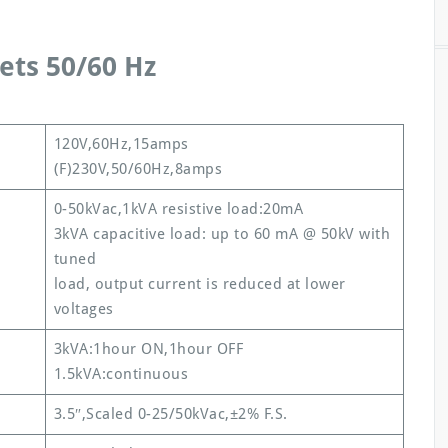
ets 50/60 Hz
120V,60Hz,15amps
(F)230V,50/60Hz,8amps
0-50kVac,1kVA resistive load:20mA
3kVA capacitive load: up to 60 mA @ 50kV with
tuned
load, output current is reduced at lower
voltages
3kVA:1hour ON,1hour OFF
1.5kVA:continuous
3.5″,Scaled 0-25/50kVac,±2% F.S.