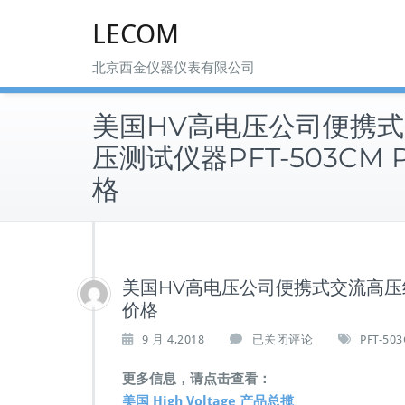
Skip
LECOM
to
content
北京西金仪器仪表有限公司
美国HV高电压公司便携
压测试仪器PFT-503CM 
格
美国HV高电压公司便携式交流高压绝缘
价格
美
9 月 4,2018
已关闭评论
PFT-50
国
H
更多信息，请点击查看：
V
美国 High Voltage 产品总揽