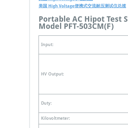
高
美国 High Voltage便携式交流耐压测试仪总揽
电
压
Portable AC Hipot Test S
公
Model PFT-503CM(F)
司
便
携
式
Input:
交
流
高
压
绝
HV Output:
缘
耐
压
测
试
Duty:
仪
器
P
Kilovoltmeter:
F
T