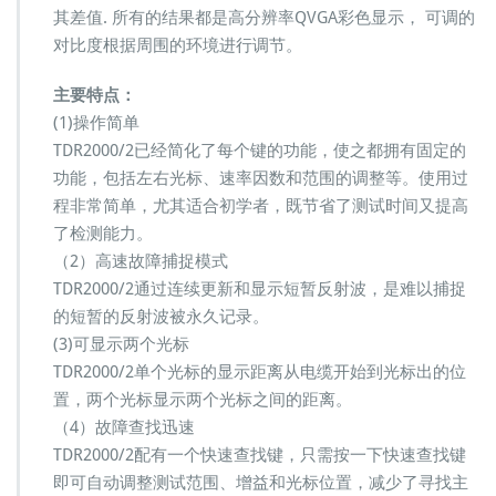
0
其差值. 所有的结果都是高分辨率QVGA彩色显示， 可调的
0
对比度根据周围的环境进行调节。
0/
2
P
主要特点：
手
(1)操作简单
持
TDR2000/2已经简化了每个键的功能，使之都拥有固定的
式
功能，包括左右光标、速率因数和范围的调整等。使用过
电
力
程非常简单，尤其适合初学者，既节省了测试时间又提高
通
了检测能力。
讯
（2）高速故障捕捉模式
电
TDR2000/2通过连续更新和显示短暂反射波，是难以捕捉
缆
故
的短暂的反射波被永久记录。
障
(3)可显示两个光标
定
TDR2000/2单个光标的显示距离从电缆开始到光标出的位
位
置，两个光标显示两个光标之间的距离。
仪
测
（4）故障查找迅速
试
TDR2000/2配有一个快速查找键，只需按一下快速查找键
仪
即可自动调整测试范围、增益和光标位置，减少了寻找主
报