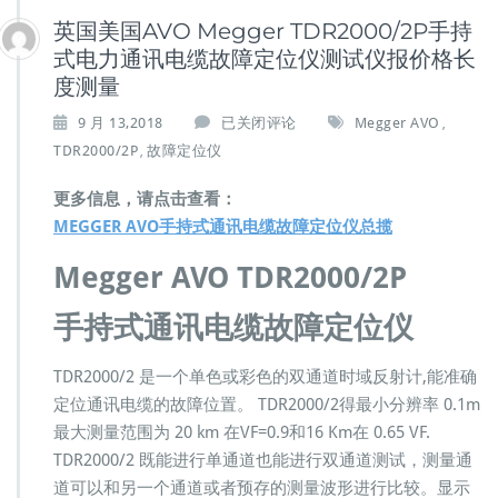
英国美国AVO Megger TDR2000/2P手持
式电力通讯电缆故障定位仪测试仪报价格长
度测量
英
9 月 13,2018
已关闭评论
Megger AVO
,
国
TDR2000/2P
故障定位仪
,
美
国
更多信息，请点击查看：
A
MEGGER AVO手持式通讯电缆故障定位仪总揽
V
O
Megger AVO TDR2000/2P
M
e
手持式通讯电缆故障定位仪
g
g
e
TDR2000/2 是一个单色或彩色的双通道时域反射计,能准确
r
定位通讯电缆的故障位置。 TDR2000/2得最小分辨率 0.1m
T
最大测量范围为 20 km 在VF=0.9和16 Km在 0.65 VF.
D
R
TDR2000/2 既能进行单通道也能进行双通道测试，测量通
2
道可以和另一个通道或者预存的测量波形进行比较。显示