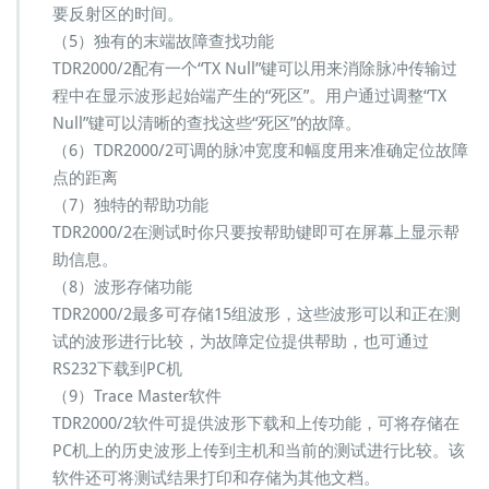
要反射区的时间。
价
格
（5）独有的末端故障查找功能
长
TDR2000/2配有一个“TX Null”键可以用来消除脉冲传输过
度
程中在显示波形起始端产生的“死区”。用户通过调整“TX
测
Null”键可以清晰的查找这些“死区”的故障。
量
（6）TDR2000/2可调的脉冲宽度和幅度用来准确定位故障
点的距离
（7）独特的帮助功能
TDR2000/2在测试时你只要按帮助键即可在屏幕上显示帮
助信息。
（8）波形存储功能
TDR2000/2最多可存储15组波形，这些波形可以和正在测
试的波形进行比较，为故障定位提供帮助，也可通过
RS232下载到PC机
（9）Trace Master软件
TDR2000/2软件可提供波形下载和上传功能，可将存储在
PC机上的历史波形上传到主机和当前的测试进行比较。该
软件还可将测试结果打印和存储为其他文档。