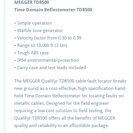
MEGGER TDR500
度
Time Domain Reflectometer TDR500
测
量
时
• Simple operation
域
• Warble tone generator
反
• Velocity factor from 0.30 to 0.99
射
• Range to 10,000 ft (3 km)
计
• Tough ABS case
• IP54 environmental protection
• Carry case and test leads included
The MEGGER QualiFyr TDR500 cable fault locator breaks
new ground as a cost-effective, high specification hand-
held Time Domain Reflectometer for locating faults on
metallic cables. Designed for the field engineer
requiring a low cost solution to field testing, the
QualiFyr TDR500 offers all the benefits of MEGGER
quality and reliability in an affordable package.