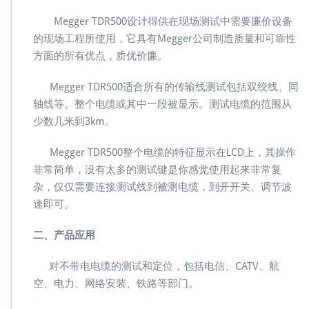
0
0
Megger TDR500设计得供在现场测试中需要廉价设备
进
的现场工程所使用，它具有Megger公司制造质量和可靠性
口
方面的所有优点，质优价廉。
手
持
式
Megger TDR500适合所有的传输线测试包括双绞线、同
通
轴线等。整个电缆或其中一段被显示。测试电缆的范围从
讯
少数几米到3km。
电
缆
Megger TDR500整个电缆的特征显示在LCD上，其操作
故
障
非常简单，没有太多的测试键是你感觉使用起来非常复
定
杂，仅仅需要连接测试线到被测电缆，到开开关、调节波
位
速即可。
仪
测
二、产品应用
试
仪
报
对不带电电缆的测试和定位，包括电信、CATV、航
价
空、电力、网络安装、铁路等部门。
格
长