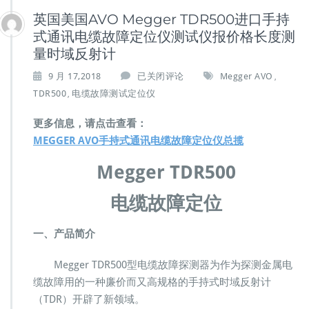
英国美国AVO Megger TDR500进口手持
式通讯电缆故障定位仪测试仪报价格长度测
量时域反射计
英
9 月 17,2018
已关闭评论
Megger AVO
,
国
TDR500
电缆故障测试定位仪
,
美
国
更多信息，请点击查看：
A
MEGGER AVO手持式通讯电缆故障定位仪总揽
V
O
Megger TDR500
M
e
电缆故障定位
g
g
e
一、产品简介
r
T
Megger TDR500型电缆故障探测器为作为探测金属电
D
缆故障用的一种廉价而又高规格的手持式时域反射计
R
5
（TDR）开辟了新领域。