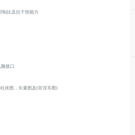
抑制比及抗干扰能力
电脑接口
，柱状图，矢量图及(菲涅耳图)