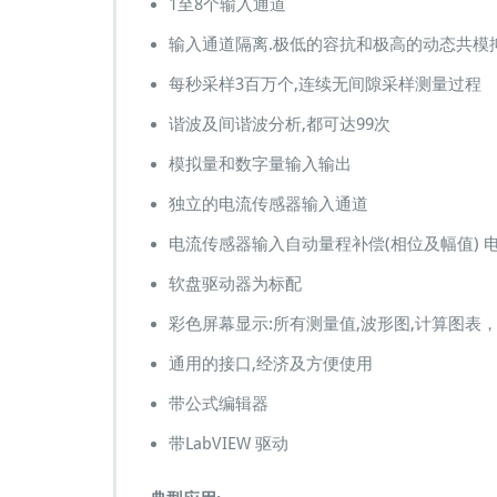
1至8个输入通道
谐
波
输入通道隔离.极低的容抗和极高的动态共模
分
每秒采样3百万个,连续无间隙采样测量过程
析
仪
谐波及间谐波分析,都可达99次
器
标
模拟量和数字量输入输出
准
定
独立的电流传感器输入通道
源
E
电流传感器输入自动量程补偿(相位及幅值) 
M
软盘驱动器为标配
C
彩色屏幕显示:所有测量值,波形图,计算图表
通用的接口,经济及方便使用
带公式编辑器
带LabVIEW 驱动