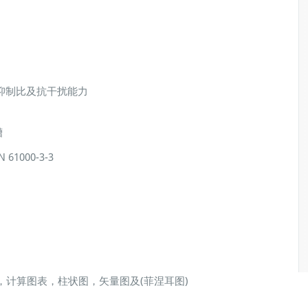
抑制比及抗干扰能力
槽
61000-3-3
波形图，计算图表，柱状图，矢量图及(菲涅耳图)