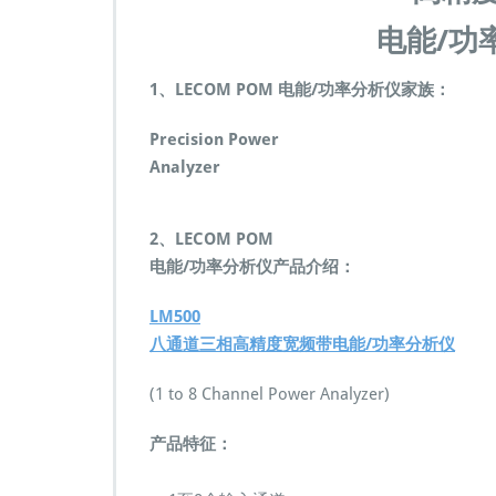
率
分
电能/功
析
仪
1、LECOM POM 电能/功率分析仪家族：
器
高
Precision Power
精
度
Analyzer
宽
频
带
2、LECOM POM
单
电能/功率分析仪产品介绍：
相
三
LM500
相
功
八通道三相高精度宽频带电能/功率分析仪
率
因
(1 to 8 Channel Power Analyzer)
数
电
产品特征：
能
闪
变