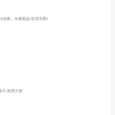
,柱状图，矢量图及(菲涅耳图)
显示.使用方便