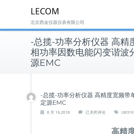
Skip
LECOM
to
content
北京西金仪器仪表有限公司
-总揽-功率分析仪器 高
相功率因数电能闪变谐波
源EMC
-总揽-功率分析仪器 高精度宽频
定源EMC
-
8 月 16,2018
已关闭评论
LM310
总
揽-
高精
功