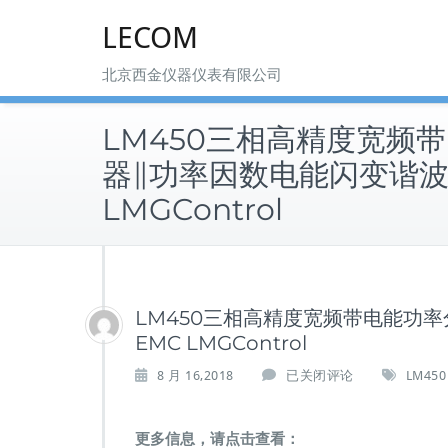
Skip
LECOM
to
content
北京西金仪器仪表有限公司
LM450三相高精度宽频
器∥功率因数电能闪变谐波
LMGControl
LM450三相高精度宽频带电能功
EMC LMGControl
L
8 月 16,2018
已关闭评论
LM450
M
4
5
更多信息，请点击查看：