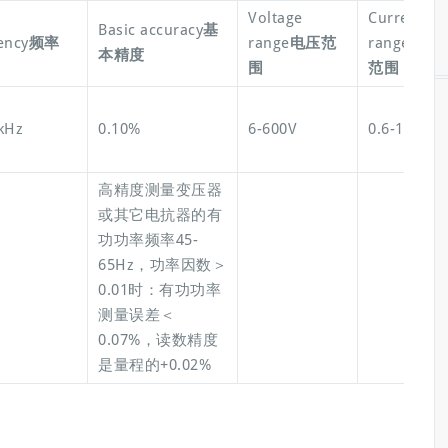
Voltage
Current
Basic accuracy
基
ency
频率
range
电压范
range
电流
本精度
围
范围
kHz
0.10%
6-600V
0.6-16A
高精度测量变压器
或其它电抗器的有
功功率频率45-
65Hz，功率因数＞
0.01时：有功功率
测量误差＜
0.07%，读数精度
是量程的+0.02%