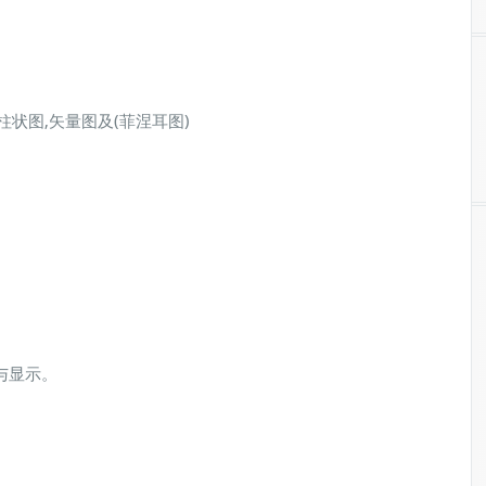
,柱状图,矢量图及(菲涅耳图)
与显示。