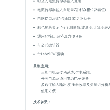
独立的电流传感器输入通道
能
闪
电流传感器输入自动量程补偿(相位及幅值)
变
电脑接口,记忆卡插口,软盘驱动器
谐
波
彩色屏幕显示:4-8个测量值,波形图,计算图表
标
准
通用的接口,经济及方便使用
定
源
带公式编辑器
E
M
带LabVIEW 驱动
C
L
典型应用:
M
三相电机及传动系统,供电系统;
G
C
开关电源及通用电力电子设备
o
多通道输入输出,变压器效率及矢量组分析
n
使用方便
t
r
技术参数：
o
l