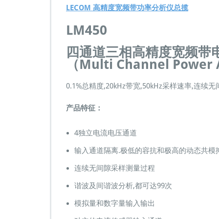
0
LECOM 高精度宽频带功率分析仪总揽
三
相
LM450
高
精
四
通道三相高精度宽频带
度
（Multi Channel Power
宽
频
带
0.1%总精度,20kHz带宽,50kHz采样速率
电
能
产品特征：
功
率
分
4独立电流电压通道
析
仪
输入通道隔离.极低的容抗和极高的动态共模
器
连续无间隙采样测量过程
∥
功
谐波及间谐波分析,都可达99次
率
因
模拟量和数字量输入输出
数
电