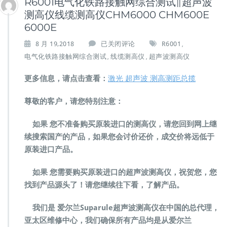
R6001电气化铁路接触网综合测试∥超声波
测高仪线缆测高仪CHM6000 CHM600E
6000E
R
8 月 19,2018
已关闭评论
R6001
,
6
电气化铁路接触网综合测试
线缆测高仪
超声波测高仪
,
,
0
0
更多信息，请点击查看：
激光 超声波 测高测距总揽
1
电
尊敬的客户，请您特别注意：
气
化
如果 您不准备购买原装进口的测高仪，请您回到网上继
铁
路
续搜索国产的产品，如果您会讨价还价，成交价将远低于
接
原装进口产品。
触
网
如果 您需要购买原装进口的超声波测高仪，祝贺您，您
综
找到产品源头了！请您继续往下看，了解产品。
合
测
试
我们是 爱尔兰Suparule超声波测高仪在中国的总代理，
∥
亚太区维修中心，我们确保所有产品均是从爱尔兰
超