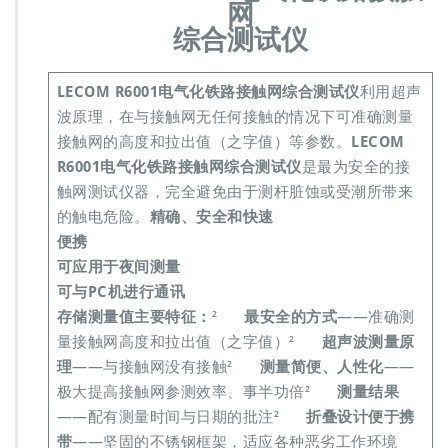
网
0
E
综合测试仪
6
0
0
LECOM R6001电气化铁路接触网综合测试仪
利用超声
0
波原理，在与接触网无任何接触的情况下可准确测量
E
接触网的高度和拉出值（之字值）等参数。
LECOM
R6001电气化铁路接触网综合测试仪
是最为安全的接
触网测试仪器，完全避免由于测杆脏蚀或受潮所带来
的触电危险。
精确、安全和快速
便携
可应用于夜间测量
可与PC机进行通讯
存储测量值
主要特征：
²
最安全的方式
——准确测
量接触网高度和拉出值（之字值）²
超声波测量原
理
——与接触网没有接触²
测量简便、人性化
——
极大提高接触网参测效率、事半功倍²
测量结果
——配有测量时间与日期的批注²
折叠设计便于携
带
——坚固的不锈钢框架，适应各种恶劣工作环境