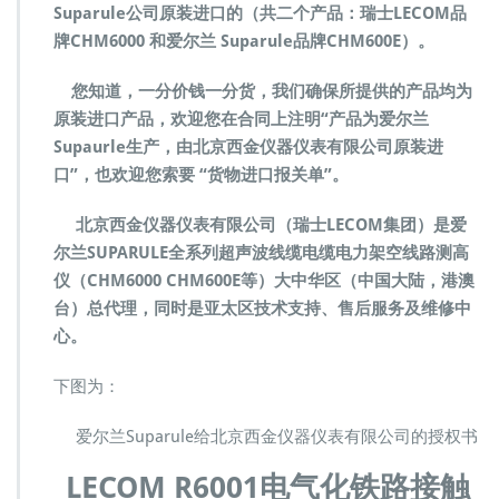
Suparule公司原装进口的（共二个产品：瑞士LECOM品
声
牌CHM6000 和爱尔兰 Suparule品牌CHM600E）。
波
测
高
您知道，一分价钱一分货，我们确保所提供的产品均为
仪
原装进口产品，欢迎您在合同上注明“产品为爱尔兰
线
Supaurle生产，由北京西金仪器仪表有限公司原装进
缆
口”，也欢迎您索要 “货物进口报关单”。
测
高
仪
北京西金仪器仪表有限公司（瑞士LECOM集团）是爱
C
尔兰SUPARULE全系列超声波线缆电缆电力架空线路测高
H
仪（CHM6000 CHM600E等）大中华区（中国大陆，港澳
M
台）总代理，同时是亚太区技术支持、售后服务及维修中
6
0
心。
0
0
下图为：
C
H
爱尔兰Suparule给北京西金仪器仪表有限公司的授权书
M
6
LECOM R6001电气化铁路接触
0