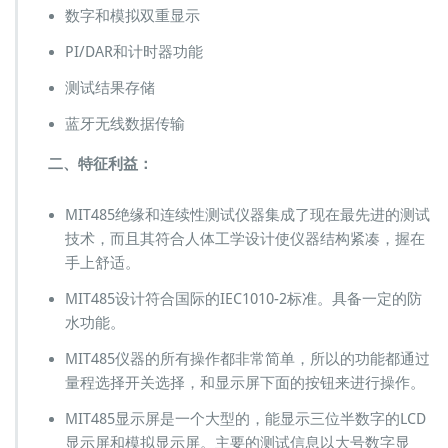
数字和模拟双重显示
壹
仟
PI/DAR和计时器功能
伏
兆
测试结果存储
欧
表
蓝牙无线数据传输
绝
缘
二、特征利益：
测
试
MIT485绝缘和连续性测试仪器集成了现在最先进的测试
仪
连
技术，而且其符合人体工学设计使仪器结构紧凑，握在
续
手上舒适。
性
测
MIT485设计符合国际的IEC1010-2标准。具备一定的防
量
水功能。
M
e
MIT485仪器的所有操作都非常简单，所以的功能都通过
g
量程选择开关选择，和显示屏下面的按钮来进行操作。
g
e
MIT485显示屏是一个大型的，能显示三位半数字的LCD
r
显示屏和模拟显示屏。主要的测试信息以大号数字显