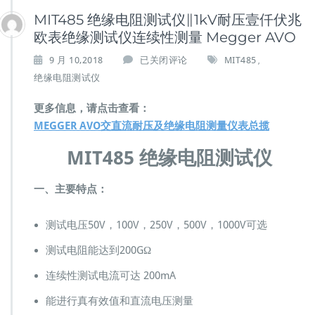
MIT485 绝缘电阻测试仪∥1kV耐压壹仟伏兆
欧表绝缘测试仪连续性测量 Megger AVO
M
9 月 10,2018
已关闭评论
MIT485
,
I
绝缘电阻测试仪
T
4
更多信息，请点击查看：
8
MEGGER AVO交直流耐压及绝缘电阻测量仪表总揽
5
绝
MIT485 绝缘电阻测试仪
缘
电
阻
一、主要特点：
测
试
测试电压50V，100V，250V，500V，1000V可选
仪
∥
测试电阻能达到200GΩ
1
k
连续性测试电流可达 200mA
V
耐
能进行真有效值和直流电压测量
压