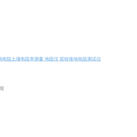
电池 接地电阻土壤电阻率测量 地阻仪 双钳接地电阻测试仪
现