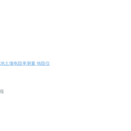
接地电池土壤电阻率测量 地阻仪
现