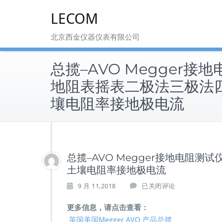
Skip
LECOM
to
content
北京西金仪器仪表有限公司
总揽–AVO Megger接
地阻表摇表二极法三极法
壤电阻率接地极电流
总揽–AVO Megger接地电阻
土壤电阻率接地极电流
总
9 月 11,2018
已关闭评论
揽
–
更多信息，请点击查看：
A
英国美国Megger AVO 产品总揽