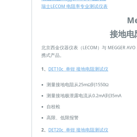
V
瑞士LECOM 电阻率专业测试仪表
O
M
Me
e
g
接地电
g
e
r
北京西金仪器仪表（LECOM）与 MEGGER 
接
携式产品。
地
电
1、
DET10c 单钳 接地电阻测试仪
阻
测
试
测量接地电阻从25mΩ到1550Ω
仪
测
测量接地极泄露电流从0.2mA到35mA
量
地
自校检
阻
高限、低限报警
表
摇
2、
DET20c 单钳 接地电阻测试仪
表
二