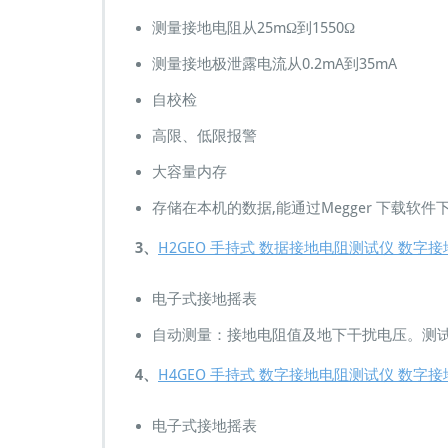
极
测量接地电阻从25mΩ到1550Ω
法
三
测量接地极泄露电流从0.2mA到35mA
极
法
自校检
四
高限、低限报警
柱
极
大容量内存
双
钳
存储在本机的数据,能通过Megger 下载软件
法
土
3、
H2GEO 手持式 数据接地电阻测试仪 数字
壤
电
阻
电子式接地摇表
率
自动测量：接地电阻值及地下干扰电压。测
接
地
4、
H4GEO 手持式 数字接地电阻测试仪 数字
极
电
流
电子式接地摇表