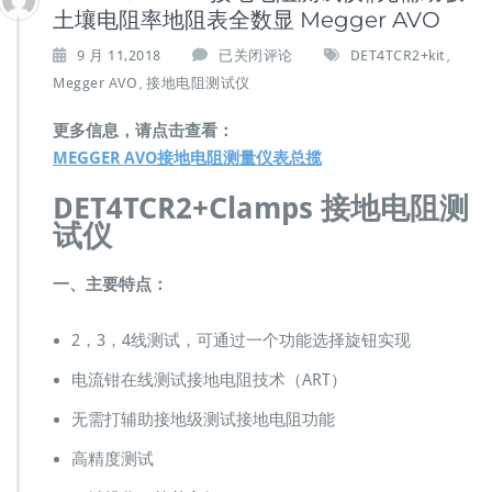
土壤电阻率地阻表全数显 Megger AVO
D
9 月 11,2018
已关闭评论
DET4TCR2+kit
,
E
Megger AVO
接地电阻测试仪
,
T
4
更多信息，请点击查看：
T
MEGGER AVO接地电阻测量仪表总揽
C
R
DET4TCR2+Clamps 接地电阻测
2
试仪
+
k
i
一、主要特点：
t
接
地
2，3，4线测试，可通过一个功能选择旋钮实现
电
电流钳在线测试接地电阻技术（ART）
阻
测
无需打辅助接地级测试接地电阻功能
试
仪
高精度测试
∥