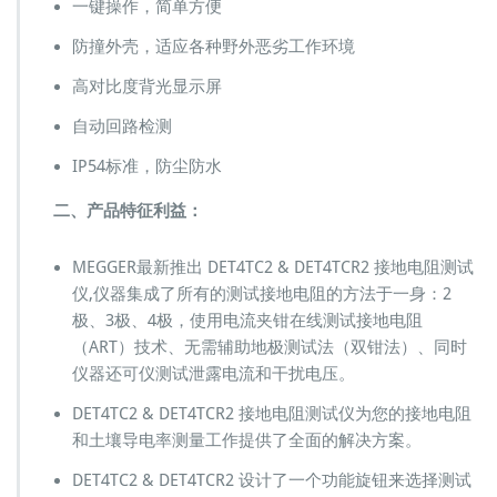
无
一键操作，简单方便
辅
助
防撞外壳，适应各种野外恶劣工作环境
极
高对比度背光显示屏
土
壤
自动回路检测
电
阻
IP54标准，防尘防水
率
地
二、产品特征利益：
阻
表
MEGGER最新推出 DET4TC2 & DET4TCR2 接地电阻测试
全
数
仪,仪器集成了所有的测试接地电阻的方法于一身：2
显
极、3极、4极，使用电流夹钳在线测试接地电阻
M
（ART）技术、无需辅助地极测试法（双钳法）、同时
e
仪器还可仪测试泄露电流和干扰电压。
g
g
DET4TC2 & DET4TCR2 接地电阻测试仪为您的接地电阻
e
和土壤导电率测量工作提供了全面的解决方案。
r
A
DET4TC2 & DET4TCR2 设计了一个功能旋钮来选择测试
V