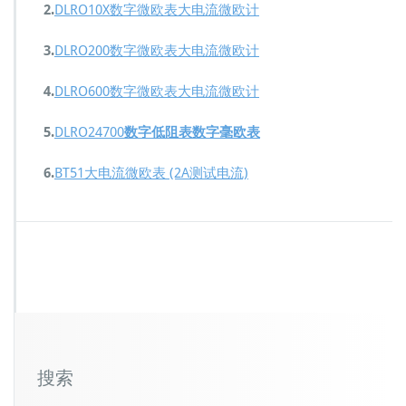
大
2.
DLRO10X数字微欧表大电流微欧计
电
流
3.
DLRO200数字微欧表大电流微欧计
微
欧
4.
DLRO600数字微欧表大电流微欧计
计
D
L
5.
DLRO24700
数字低阻表数字毫欧表
R
O
6.
BT51大电流微欧表 (2A测试电流)
1
0
便
携
式
手
持
式
直
流
低
搜索
小
电