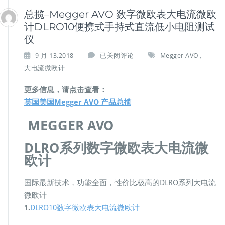
总揽–Megger AVO 数字微欧表大电流微欧
计DLRO10便携式手持式直流低小电阻测试
仪
总
9 月 13,2018
已关闭评论
Megger AVO
,
揽
大电流微欧计
–
M
更多信息，请点击查看：
e
英国美国Megger AVO 产品总揽
g
g
MEGGER AVO
e
r
DLRO系列
数字微欧表大电流微
A
V
欧计
O
数
国际最新技术，功能全面，性价比极高的DLRO系列大电流
字
微欧计
微
欧
1.
DLRO10数字微欧表大电流微欧计
表