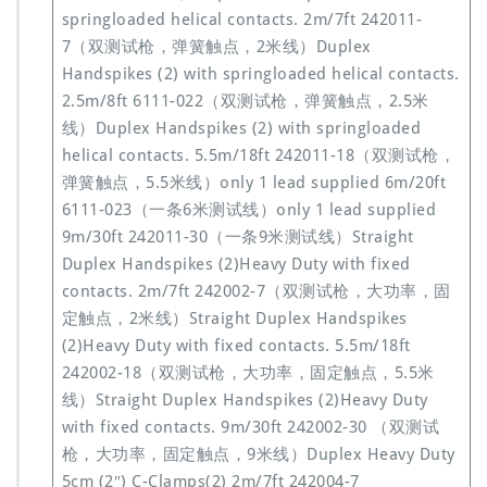
springloaded helical contacts. 2m/7ft 242011-
7（双测试枪，弹簧触点，2米线）Duplex
Handspikes (2) with springloaded helical contacts.
2.5m/8ft 6111-022（双测试枪，弹簧触点，2.5米
线）Duplex Handspikes (2) with springloaded
helical contacts. 5.5m/18ft 242011-18（双测试枪，
弹簧触点，5.5米线）only 1 lead supplied 6m/20ft
6111-023（一条6米测试线）only 1 lead supplied
9m/30ft 242011-30（一条9米测试线）Straight
Duplex Handspikes (2)Heavy Duty with fixed
contacts. 2m/7ft 242002-7（双测试枪，大功率，固
定触点，2米线）Straight Duplex Handspikes
(2)Heavy Duty with fixed contacts. 5.5m/18ft
242002-18（双测试枪，大功率，固定触点，5.5米
线）Straight Duplex Handspikes (2)Heavy Duty
with fixed contacts. 9m/30ft 242002-30 （双测试
枪，大功率，固定触点，9米线）Duplex Heavy Duty
5cm (2″) C-Clamps(2) 2m/7ft 242004-7