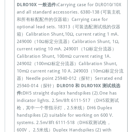
DLRO10X 一般选件:
Carrying case for DLRO10/10X
and all standard accessories. 6380-138 (可装主机
和所有标配配件的仪器箱）Carrying case for
optional lead sets. 18313（可装选配测试线的仪器
箱）Calibration Shunt,10Ω, current rating 1 mA.
249000（10Ω标定分流器）Calibration Shunt, 1Ω,
current rating 10 mA. 249001（1Ω标定分流器）
Calibration Shunt, 100mΩ current rating 1A.
249002（100mΩ标定分流器）Calibration Shunt,
10mΩ current rating 10 A. 249003（10mΩ标定分流
器）Needle point 25940-012（探针）Serrated end
25940-014（探针）
DLRO10 和 DLRO10X 测试线选
件:
DH5 straight duplex handspikes (2).One has
indicator lights. 2.5m/8ft 6111-517 （DH5双测试
枪，其中一个带指示灯，2.5米线）DH6 Duplex
handspikes (2) suitable for working on 600 V.
systems. 2.5m/8ft 6111-518（DH6双测试枪，
600V， 2.5米线）Duplex Handspikes (2) with