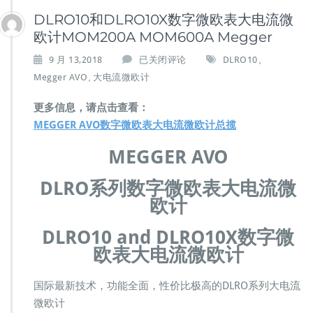
DLRO10和DLRO10X数字微欧表大电流微
欧计MOM200A MOM600A Megger
D
9 月 13,2018
已关闭评论
DLRO10
,
L
Megger AVO
大电流微欧计
,
R
O
更多信息，请点击查看：
1
MEGGER AVO数字微欧表大电流微欧计总揽
0
和
MEGGER AVO
D
L
DLRO系列
数字微欧表大电流微
R
O
欧计
1
0
DLRO10 and DLRO10X
数字微
X
欧表大电流微欧计
数
字
微
国际最新技术，功能全面，性价比极高的DLRO系列大电流
欧
微欧计
表