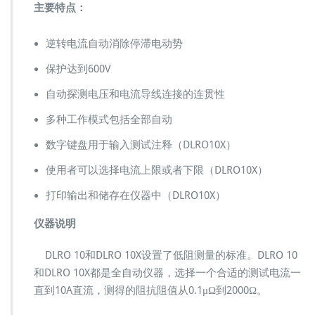
主要特点：
大
电
流
逆转电流自动消除停滞电动势
微
欧
保护达到600V
计
自动探测电压和电流导线连接的连贯性
M
O
多种工作模式包括全部自动
M
2
数字键盘用于输入测试注释（DLRO10X）
0
0
使用者可以选择电流上限或者下限（DLRO10X）
A
M
打印输出和储存在仪器中（DLRO10X）
O
M
仪器说明
6
0
DLRO 10和DLRO 10X设置了低阻测量的标准。DLRO 10
0
和DLRO 10X都是全自动仪器，选择一个合适的测试电流一
A
直到10A直流，测得的阻抗阻值从0.1μΩ到2000Ω。
M
e