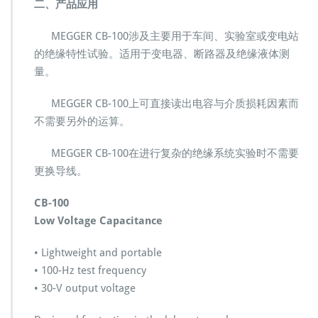
二、产品应用
试
电
MEGGER CB-100涉及主要用于车间、实验室或变电站
桥
的绝缘特性试验。适用于变电器、断路器及绝缘液体测
M
e
量。
g
g
MEGGER CB-100上可直接读出电容与介质损耗因素而
e
不需要另外的运算。
r
A
MEGGER CB-100在进行复杂的绝缘系统实验时不需要
V
O
更换导线。
CB-100
Low Voltage Capacitance
• Lightweight and portable
• 100-Hz test frequency
• 30-V output voltage