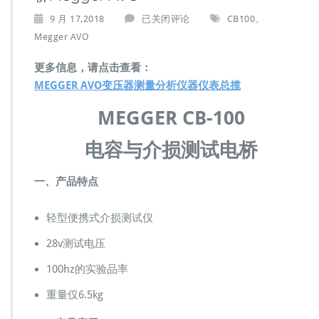
C
9 月 17,2018
已关闭评论
CB100
,
B
Megger AVO
1
0
更多信息，请点击查看：
0
MEGGER AVO变压器测量分析仪器仪表总揽
C
B
MEGGER CB-100
1
0
电容与介损测试电桥
0
C
B
一、产品特点
-
1
0
轻型便携式介损测试仪
0
28v测试电压
电
容
100hz的实验品率
与
介
重量仅6.5kg
损
测