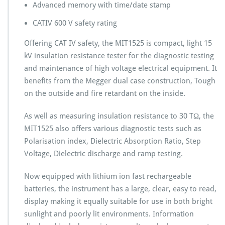
测
Advanced memory with time/date stamp
试
仪
CATIV 600 V safety rating
M
I
Offering CAT IV safety, the MIT1525 is compact, light 15
T
kV insulation resistance tester for the diagnostic testing
1
and maintenance of high voltage electrical equipment. It
5
benefits from the Megger dual case construction, Tough
2
5
on the outside and fire retardant on the inside.
检
测
As well as measuring insulation resistance to 30 TΩ, the
仪
MIT1525 also offers various diagnostic tests such as
A
Polarisation index, Dielectric Absorption Ratio, Step
V
O
Voltage, Dielectric discharge and ramp testing.
报
价
Now equipped with lithium ion fast rechargeable
格
batteries, the instrument has a large, clear, easy to read,
display making it equally suitable for use in both bright
sunlight and poorly lit environments. Information