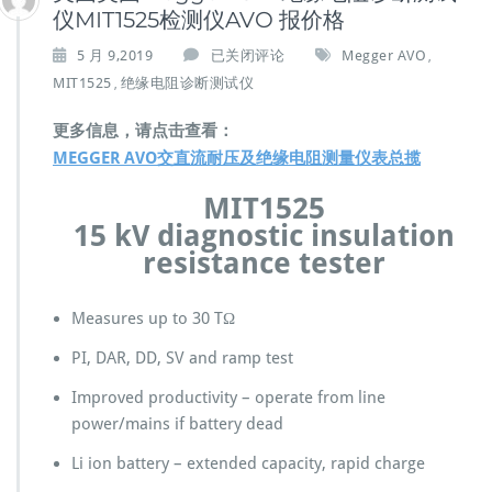
仪MIT1525检测仪AVO 报价格
美
5 月 9,2019
已关闭评论
Megger AVO
,
国
MIT1525
绝缘电阻诊断测试仪
,
英
国
更多信息，请点击查看：
M
MEGGER AVO交直流耐压及绝缘电阻测量仪表总揽
e
g
MIT1525
g
15 kV diagnostic insulation
e
r
resistance tester
1
5
k
Measures up to 30 TΩ
V
PI, DAR, DD, SV and ramp test
绝
缘
Improved productivity – operate from line
电
power/mains if battery dead
阻
诊
Li ion battery – extended capacity, rapid charge
断