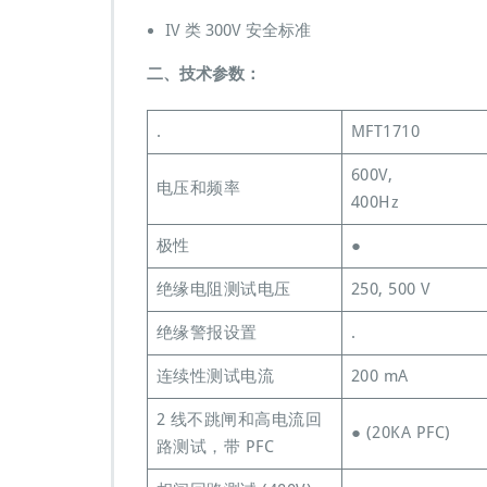
1
IV 类 300V 安全标准
7
0
二、技术参数：
0
系
列
.
MFT1710
多
功
600V,
电压和频率
能
400Hz
测
试
极性
●
仪
绝缘电阻测试电压
250, 500 V
绝缘警报设置
.
连续性测试电流
200 mA
2 线不跳闸和高电流回
● (20KA PFC)
路测试，带 PFC