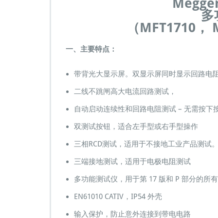
Megger
F
多
T
1
（MFT1710， 
7
1
一、主要特点：
0
M
F
带背光大显示屏。双显示屏同时显示回路电
T
1
二线不跳闸高大电流回路测试，
7
自动启动连续性和回路电阻测试 – 无需按
2
0
双测试按钮，适合左手型或右手型操作
M
F
三相RCD测试，适用于不接地工业产品测试
T
1
三端接地测试，适用于电极电阻测试
7
3
多功能测试仪，用于第 17 版和 P 部分的所
0
EN61010 CATIV，IP54 外壳
M
F
输入保护，防止意外连接到带电电路
T