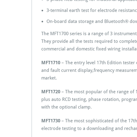
3-terminal earth test for electrode resist
On-board data storage and Bluetooth® do
The MFT1700 series is a range of 3 instruments 
They provide all the tests required to complete 
commercial and domestic fixed wiring installa
MFT1710
– The entry level 17th Edition tester 
and fault current display,frequency measureme
market.
MFT1720
– The most popular of the range of 17
plus auto RCD testing, phase rotation, prog
with the optional clamp.
MFT1730
– The most sophisticated of the 17th 
electrode testing to a downloading and recha