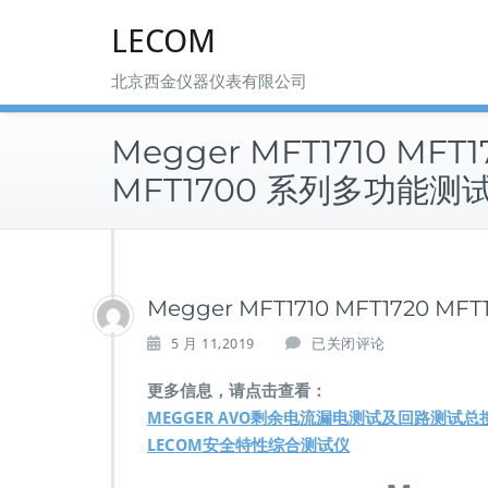
Skip
LECOM
to
content
北京西金仪器仪表有限公司
Megger MFT1710 MFT1
MFT1700 系列多功能测
Megger MFT1710 MFT1720 M
M
5 月 11,2019
已关闭评论
e
g
更多信息，请点击查看：
g
MEGGER AVO剩余电流漏电测试及回路测试总
e
LECOM安全特性综合测试仪
r
M