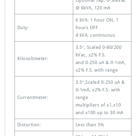
Optional Tap: 0-50kVac
@ 6kVA, 120 mA
6 kVA: 1 hour ON, 1
Duty:
hours OFF
4 kVA: continuous
3.5″, Scaled 0-80/200
kVac, ±2% F.S.
Kilovoltmeter:
and 0-250 uA & 0-1mA,
±2% F.S. with range
3.5″,Scaled 0-250 uA &
0-1mA, ±2% F.S. with
Currentmeter:
range
multipliers of x1,x10
and x100 up to 30 mA
Distortion:
Less than 5%