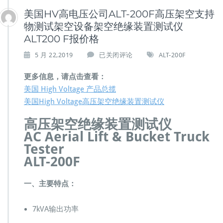
美国HV高电压公司ALT-200F高压架空支持
物测试架空设备架空绝缘装置测试仪
ALT200 F报价格
美
5 月 22,2019
已关闭评论
ALT-200F
国
H
更多信息，请点击查看：
V
美国 High Voltage 产品总揽
高
美国High Voltage高压架空绝缘装置测试仪
电
压
高压架空绝缘装置测试仪
公
AC Aerial Lift & Bucket Truck
司
A
Tester
L
ALT-200F
T
-
一、主要特点：
2
0
0
7kVA输出功率
F