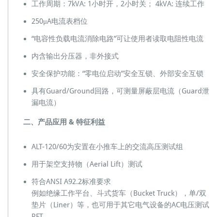
高
工作周期：7kVA: 1小时开，2小时关； 4kVA: 连续工作
压
架
250μA电流表档位
空
“电容性负载电流消除电路”可让使用者读取电阻性电流
支
持
内含输出分压器，非外接式
物
测
安全保护功能：“零电位启动”安全互锁、外部安全互锁
试
架
具有Guard/Ground回路，可测量屏蔽层电流（Guard泄
空
漏电流）
设
备
二、产品应用 & 特征利益
架
空
绝
ALT-120/60为安置在小推车上的交流高压测试组
缘
用于架空支持物（Aerial Lift）测试
装
置
符合ANSI A92.2标准要求
测
例如绝缘工作平台、斗式货车（Bucket Truck），单/双
试
仪
垫片（Liner）等，也可用于其它电气设备的AC电压测试
A
PFT