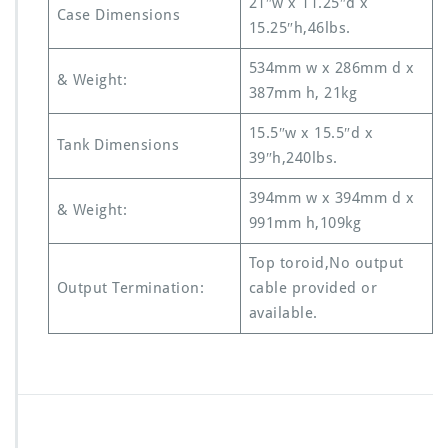
21″w x 11.25″d x
Case Dimensions
15.25″h,46lbs.
534mm w x 286mm d x
& Weight:
387mm h, 21kg
15.5″w x 15.5″d x
Tank Dimensions
39″h,240lbs.
394mm w x 394mm d x
& Weight:
991mm h,109kg
Top toroid,No output
Output Termination:
cable provided or
available.