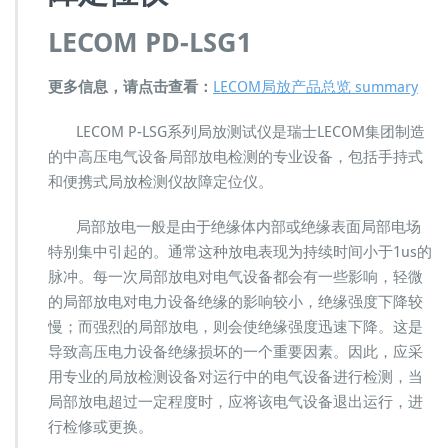
P
D
LECOM PD-LSG1
-
L
更多信息，请点击查看：
S
LECOM局放产品总览 summary
G
1
LECOM P-LSG系列局放测试仪是瑞士LECOM集团制造
便
的中高压电气设备局部放电检测的专业设备，包括手持式
携
和便携式局放检测仪故障定位仪。
式
开
局部放电一般是由于绝缘体内部或绝缘表面局部电场
关
柜
特别集中引起的。通常这种放电表现为持续时间小于1us的
局
脉冲。每一次局部放电对电气设备都会有一些影响，轻微
放
的局部放电对电力设备绝缘的影响较小，绝缘强度下降较
检
慢；而强烈的局部放电，则会使绝缘强度迅速下降。这是
测
故
导致高压电力设备绝缘损坏的一个重要因素。因此，应采
障
用专业的局放检测设备对运行中的电气设备进行检测，当
定
局部放电超过一定程度时，应将该电气设备退出运行，进
位
行检修或更换。
仪
测