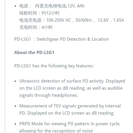
电源： 内置充电锂电池,12V, 4Ah
续航时间：约12小时
电池充电器：100-250V AC，50/60Hz， 12.6V，1.65A
充电时间：4小时
PD-LSG1 ：Switchgear PD Detection & Location
About the PD-LSG1
PD-LSG1 has the following key features:
Ultrasonic detection of surface PD activity. Displayed
on the LCD screen as dB reading, as well as audible
signals through headphones.
Measurement of TEV signals generated by internal
PD. Displayed on the LCD screen as dB reading.
PRPD Mode for viewing PD pattern in power cycle,
allowing for the recognition of noise