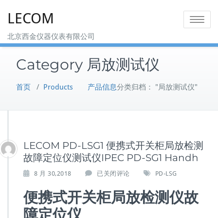
Skip
LECOM
to
Toggle na
content
北京西金仪器仪表有限公司
Category 局放测试仪
首页
/
Products 产品信息
分类归档： "局放测试仪"
LECOM PD-LSG1 便携式开关柜局放检测
故障定位仪测试仪IPEC PD-SG1 Handh
L
8 月 30,2018
已关闭评论
PD-LSG
E
C
便携式开关柜局放检测仪故
O
障定位仪
M