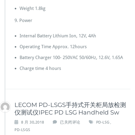
Weight 1.8kg
9. Power
Internal Battery Lithium Ion, 12V, 4Ah
Operating Time Approx. 12hours
Battery Charger 100- 250VAC 50/60Hz, 12.6V, 1.65A
Charge time 4 hours
LECOM PD-LSGS手持式开关柜局放检测
仪测试仪IPEC PD LSG Handheld Sw
L
8 月 30,2018
已关闭评论
PD-LSG
,
E
PD-LSGS
C