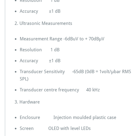
Resolution 1 dB
Accuracy ±1 dB
2. Ultrasonic Measurements
Measurement Range -6dBuV to + 70dBµV
Resolution 1 dB
Accuracy ±1 dB
Transducer Sensitivity -65dB (0dB = 1volt/µbar RMS
SPL)
Transducer centre frequency 40 kHz
3. Hardware
Enclosure Injection moulded plastic case
Screen OLED with level LEDs