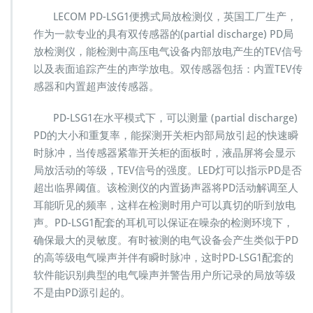
试
LECOM PD-LSG1便携式局放检测仪，英国工厂生产，
仪
作为一款专业的具有双传感器的(partial discharge) PD局
I
放检测仪，能检测中高压电气设备内部放电产生的TEV信号
P
以及表面追踪产生的声学放电。双传感器包括：内置TEV传
E
C
感器和内置超声波传感器。
P
D
PD-LSG1在水平模式下，可以测量 (partial discharge)
-
PD的大小和重复率，能探测开关柜内部局放引起的快速瞬
S
时脉冲，当传感器紧靠开关柜的面板时，液晶屏将会显示
G
1
局放活动的等级，TEV信号的强度。LED灯可以指示PD是否
H
超出临界阈值。该检测仪的内置扬声器将PD活动解调至人
a
耳能听见的频率，这样在检测时用户可以真切的听到放电
n
声。PD-LSG1配套的耳机可以保证在噪杂的检测环境下，
d
h
确保最大的灵敏度。有时被测的电气设备会产生类似于PD
的高等级电气噪声并伴有瞬时脉冲，这时PD-LSG1配套的
软件能识别典型的电气噪声并警告用户所记录的局放等级
不是由PD源引起的。