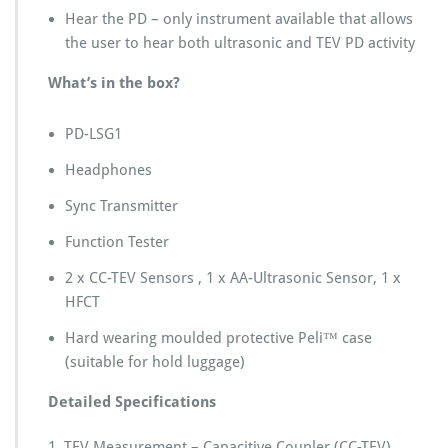
Hear the PD – only instrument available that allows
the user to hear both ultrasonic and TEV PD activity
What’s in the box?
PD-LSG1
Headphones
Sync Transmitter
Function Tester
2 x CC-TEV Sensors , 1 x AA-Ultrasonic Sensor, 1 x
HFCT
Hard wearing moulded protective Peli™ case
(suitable for hold luggage)
Detailed Specifications
1. TEV Measurement – Capacitive Coupler (CC-TEV)