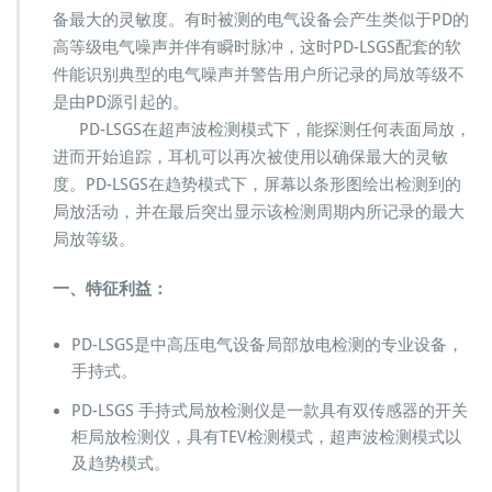
仪
备最大的灵敏度。有时被测的电气设备会产生类似于PD的
I
高等级电气噪声并伴有瞬时脉冲，这时PD-LSGS配套的软
P
件能识别典型的电气噪声并警告用户所记录的局放等级不
E
C
是由PD源引起的。
P
PD-LSGS在超声波检测模式下，能探测任何表面局放，
D
进而开始追踪，耳机可以再次被使用以确保最大的灵敏
L
度。PD-LSGS在趋势模式下，屏幕以条形图绘出检测到的
S
G
局放活动，并在最后突出显示该检测周期内所记录的最大
H
局放等级。
a
n
一、特征利益：
d
h
e
PD-LSGS是中高压电气设备局部放电检测的专业设备，
l
手持式。
d
S
PD-LSGS 手持式局放检测仪是一款具有双传感器的开关
w
柜局放检测仪，具有TEV检测模式，超声波检测模式以
及趋势模式。