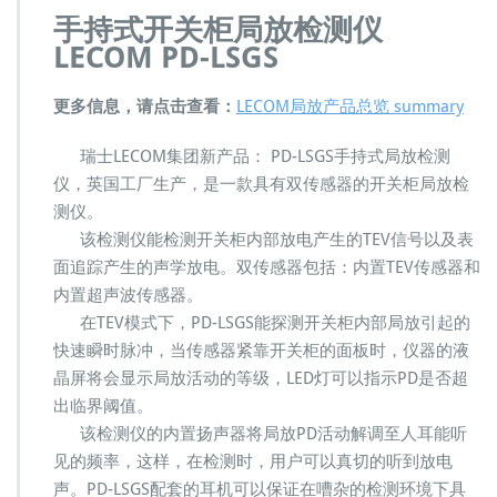
O
手持式开关柜局放检测仪
M
LECOM PD-LSGS
P
D
更多信息，请点击查看：
-
LECOM局放产品总览 summary
L
S
瑞士LECOM集团新产品： PD-LSGS手持式局放检测
G
仪，英国工厂生产，是一款具有双传感器的开关柜局放检
S
测仪。
手
该检测仪能检测开关柜内部放电产生的TEV信号以及表
持
式
面追踪产生的声学放电。双传感器包括：内置TEV传感器和
开
内置超声波传感器。
关
在TEV模式下，PD-LSGS能探测开关柜内部局放引起的
柜
快速瞬时脉冲，当传感器紧靠开关柜的面板时，仪器的液
局
放
晶屏将会显示局放活动的等级，LED灯可以指示PD是否超
检
出临界阈值。
测
该检测仪的内置扬声器将局放PD活动解调至人耳能听
仪
见的频率，这样，在检测时，用户可以真切的听到放电
测
试
声。PD-LSGS配套的耳机可以保证在嘈杂的检测环境下具