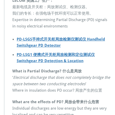
LECOM 英国工厂生产：
M
最新电缆及开关柜：局放测试仪、检测仪器。
P
我们的专长：在强电场干扰环境可以正常使用。
D
-
Expertise in determining Partial Discharge (PD) signals
L
in noisy electrical environments
S
G
系
PD-LSGS手持式开关柜局放检测仪测试仪 Handheld
列
Switchgear PD Detector
手
持
PD-LSG1 便携式开关柜局放检测和定位测试仪
式
Switchgear PD Detection & Location
便
携
What is Partial Discharge? 什么是局放
式
‘
Electrical discharge that does not completely bridge the
开
space between two conducting electrodes
’
关
Where in insulation does PD occur? 局放产生的位置
柜
局
放
What are the effects of PD? 局放会带来什么危害
检
Individual discharges are low energy but they are very
测
localised and can be very repetitive.