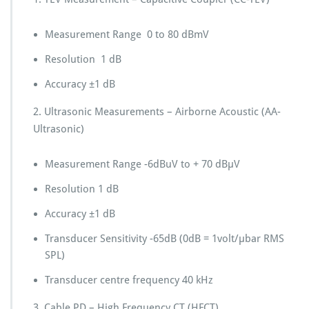
Measurement Range 0 to 80 dBmV
Resolution 1 dB
Accuracy ±1 dB
2. Ultrasonic Measurements – Airborne Acoustic (AA-
Ultrasonic)
Measurement Range -6dBuV to + 70 dBµV
Resolution 1 dB
Accuracy ±1 dB
Transducer Sensitivity -65dB (0dB = 1volt/µbar RMS
SPL)
Transducer centre frequency 40 kHz
3. Cable PD – High Frequency CT (HFCT)