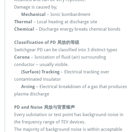
和
Damage is caused by;
定
位
Mechanical
– Ionic bombardment
测
Thermal
– Local heating at discharge site
试
Chemical
– Discharge energy breaks chemical bonds
仪
I
Classification of PD 局放的等级
P
E
Switchgear PD can be classified into 3 distinct types
C
Corona
– Ionization of fluid (air) surrounding
S
conductor – usually visible.
w
(Surface) Tracking
i
– Electrical tracking over
t
contaminated insulator
c
Arcing
– Electrical breakdown of a gas that produces
h
plasma discharge
g
e
PD and Noise 局放与背景噪声
a
r
Every substation or test point has background noise in
the frequency range of TEV devices.
The majority of background noise is within acceptable