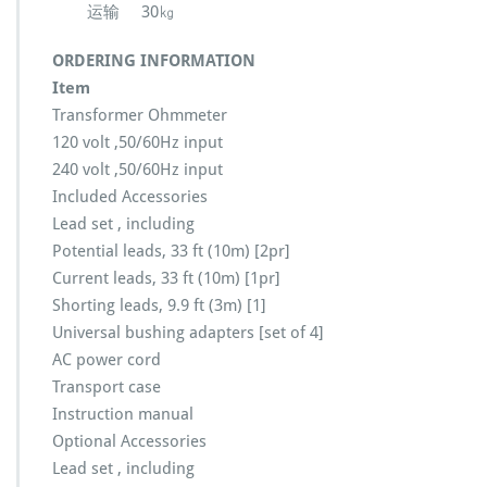
运输 30㎏
ORDERING INFORMATION
Item
Transformer Ohmmeter
120 volt ,50/60Hz input
240 volt ,50/60Hz input
Included Accessories
Lead set , including
Potential leads, 33 ft (10m) [2pr]
Current leads, 33 ft (10m) [1pr]
Shorting leads, 9.9 ft (3m) [1]
Universal bushing adapters [set of 4]
AC power cord
Transport case
Instruction manual
Optional Accessories
Lead set , including