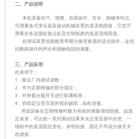
t
二、产品说明
e
r
本机具备轻巧、便携、容易操作、安全、精确等特点。
M
可测量各式变压器及旋动机械装置的直流电阻值，它也可
U
L
测量在各连接处接点处及控制线路的低直流电阻值。
T
此测试装置也能检查带载分接变换器的适当操作，这包
I
括断路操作的闭合和接触电阻的测量。
-
A
M
三、产品应用
P
此表用于：
变
1．验证厂内测试读数；
压
2．作为定期维修的部分项目；
器
欧
3．对有载分载开关进行联通检查；
姆
4．协助定位变压器的现在缺陷，如松连接。
表
用该设备在定期维修时极为有效的测量绕组阻挠。如选
M
定基准，可比较一系列测试结果来决定变压器中的变。一
E
G
绕组中的直流阻抗变化，表明短接、固定不牢或分接开关
G
的虚接。