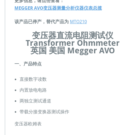
更多信息，请点击查看：
流
MEGGER AVO变压器测量分析仪器仪表总揽
电
阻
该产品已停产，替代产品为
测
MTO210
试
变压器直流电阻测试仪
仪
T
Transformer Ohmmeter
r
英国 美国 Megger AVO
a
n
一、产品特点
s
f
o
直接数字读数
r
m
内置放电电路
e
r
两独立测试通道
O
带载分接变换器测试操作
h
m
变压器欧姆表
m
e