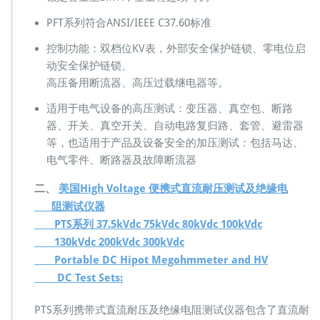
测
PFT系列符合ANSI/IEEE C37.60标准
试
D
控制功能：双档位KV表，外部安全保护链锁、零电位启
C
动安全保护链锁、
P
高压备用断流器、高压过载继电器等。
T
S
适用于电气设备的高压测试：变压器、真空包、断路
A
器、开关、真空开关、自动电路复归路、套管、避雷器
C
P
等，也适用于产品及设备安全的加压测试：包括马达、
F
电气零件、断路器及故障断流器
T
二、
美国High Voltage 便携式直流耐压测试及绝缘电
阻测试仪器
PTS系列 37.5kVdc 75kVdc 80kVdc 100kVdc
130kVdc 200kVdc 300kVdc
Portable DC Hipot Megohmmeter and HV
DC Test Sets:
PTS系列携带式直流耐压及绝缘电阻测试仪器包含了直流耐