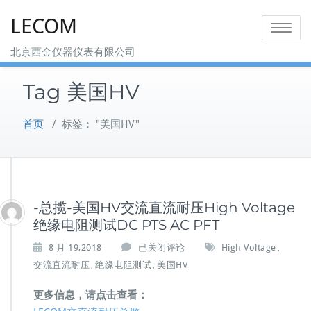
Skip
LECOM
to
Toggle na
content
北京西金仪器仪表有限公司
Tag 美国HV
首页
/
标签： "美国HV"
-总揽-美国HV交流直流耐压High Voltage
绝缘电阻测试DC PTS AC PFT
-
8 月 19,2018
已关闭评论
High Voltage
,
总
交流直流耐压
绝缘电阻测试
美国HV
,
,
揽-
美
更多信息，请点击查看：
国