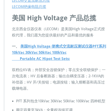
LECOM交直流耐压总揽
H
LECOM绝缘电阻总揽
V
交
美国 High Voltage 产品总揽
流
直
流
北京西金仪器仪表（LECOM）是美国High Voltage正式授
耐
权代理，我们愿为您提供最好的产品和最优的服务
压
H
一、
美国High Voltage 便携式交流耐压测试仪器
i
PFT系列
g
10kVac 30kVac 50kVac 100kVac
h
Portable AC Hipot Test Sets:
V
o
双档位KV表；外部安全连锁保护；零点安全联锁保护；一
l
次电流表；HV 后备断路器；输出自耦变压器；2-1KVA的
t
a
补偿器；HV 开/关按钮；电源按钮；输入熔断器和高压过
g
载继电器。
e
绝
缘
PFT 系列包含10kVac 30kVac 50kVac 100kVac 四种机型
电
额定容量至3kVA；全量程连续可调
阻