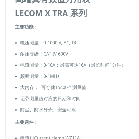
T
R
LECOM X TRA 系列
A
系
列
主要功能：
高
端
电压测量：0-1000 V, AC, DC,
真
有
耐压等级：CAT IV 600V
效
值
电流测量：0-10A；最高可达16A（最长时间1分钟）
万
用
频率测量：0-1MHz
表
大内存： 可存储15400个测量值
记录测量值对应的日期和时间
防尘、防水外壳。安全可靠
主要选件：
电流钳Current clamp WZ11A：