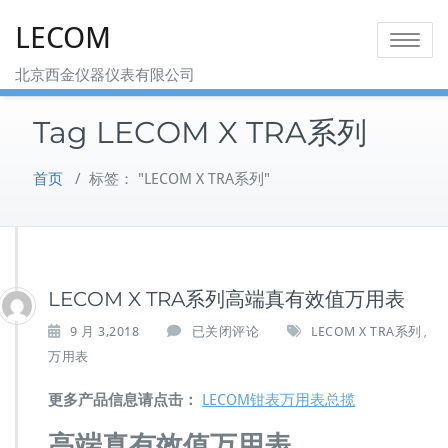
Skip
LECOM
to
Toggle na
content
北京西金仪器仪表有限公司
Tag LECOM X TRA系列
首页
/
标签： "LECOM X TRA系列"
LECOM X TRA系列高端真有效值万用表
L
9 月 3,2018
已关闭评论
LECOM X TRA系列
,
E
万用表
C
O
更多产品信息请点击：
LECOM钳表万用表总揽
M
X
高端真有效值万用表