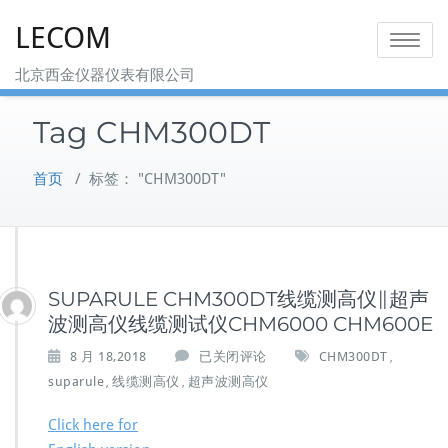
Skip
LECOM
to
Toggle na
content
北京西金仪器仪表有限公司
Tag CHM300DT
首页
/
标签： "CHM300DT"
SUPARULE CHM300DT线缆测高仪∥超声
波测高仪线缆测试仪CHM6000 CHM600E
S
8 月 18,2018
已关闭评论
CHM300DT
,
U
suparule
线缆测高仪
超声波测高仪
,
,
P
A
Click here for
R