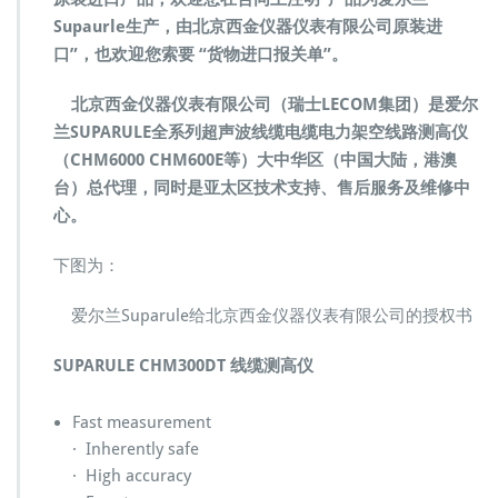
线
Supaurle生产，由北京西金仪器仪表有限公司原装进
缆
口”，也欢迎您索要 “货物进口报关单”。
测
试
北京西金仪器仪表有限公司（瑞士LECOM集团）是爱尔
仪
兰SUPARULE全系列超声波线缆电缆电力架空线路测高仪
C
H
（CHM6000 CHM600E等）大中华区（中国大陆，港澳
M
台）总代理，同时是亚太区技术支持、售后服务及维修中
6
心。
0
0
下图为：
0
C
H
爱尔兰Suparule给北京西金仪器仪表有限公司的授权书
M
6
SUPARULE CHM300DT 线缆测高仪
0
0
E
Fast measurement
· Inherently safe
· High accuracy