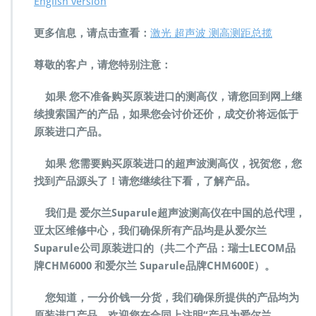
English version
U
L
更多信息，请点击查看：
E
激光 超声波 测高测距总揽
C
H
尊敬的客户，请您特别注意：
M
3
如果 您不准备购买原装进口的测高仪，请您回到网上继
0
续搜索国产的产品，如果您会讨价还价，成交价将远低于
0
原装进口产品。
D
T
线
如果 您需要购买原装进口的超声波测高仪，祝贺您，您
缆
找到产品源头了！请您继续往下看，了解产品。
测
高
我们是 爱尔兰Suparule超声波测高仪在中国的总代理，
仪
亚太区维修中心，我们确保所有产品均是从爱尔兰
∥
超
Suparule公司原装进口的（共二个产品：瑞士LECOM品
声
牌CHM6000 和爱尔兰 Suparule品牌CHM600E）。
波
测
您知道，一分价钱一分货，我们确保所提供的产品均为
高
原装进口产品，欢迎您在合同上注明“产品为爱尔兰
仪