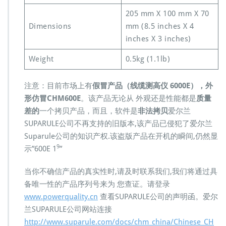
205 mm X 100 mm X 70
Dimensions
mm (8.5 inches X 4
inches X 3 inches)
Weight
0.5kg (1.1lb)
注意：目前市场上有
假冒产品（线缆测高仪 6000E），外
形仿冒CHM600E
。该产品无论从 外观还是性能都是
质量
差的
一个拷贝产品，而且，软件是
非法拷贝
爱尔兰
SUPARULE公司不再支持的旧版本,该产品已侵犯了爱尔兰
Suparule公司的知识产权.该盗版产品在开机的瞬间,仍然显
9
示”600E 1
”
当你不确信产品的真实性时,请及时联系我们,我们将通过具
备唯一性的产品序列号来为 您查证。请登录
www.powerquality.cn
查看SUPARULE公司的声明函。爱尔
兰SUPARULE公司网站连接
http://www.suparule.com/docs/chm_china/Chinese_CH