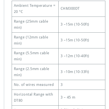
Ambient Temperature =
CHM300DT
20 °C
Range (25mm cable
3 –15m (10-50ft)
min)
Range (12mm cable
3 –15m (10-50ft)
min)
Range (5.5mm cable
3 –12m (10-40ft)
min)
Range (2.5mm cable
3 –10m (10-33ft)
min)
No. of wires measured
3
Horizontal Range with
3 – 45 m
DT80