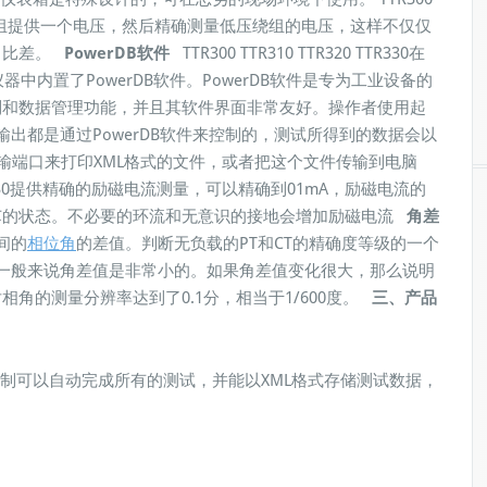
器的高压绕组提供一个电压，然后精确测量低压绕组的电压，这样不仅仅
、比差。
PowerDB
软件
TTR300 TTR310 TTR320 TTR330在
在本仪器中内置了PowerDB软件。PowerDB软件是专为工业设备的
制和数据管理功能，并且其软件界面非常友好。操作者使用起
，输出都是通过PowerDB软件来控制的，测试所得到的数据会以
2传输端口来打印XML格式的文件，或者把这个文件传输到电脑
20 TTR330提供精确的励磁电流测量，可以精确到01mA，励磁电流的
芯的状态。不必要的环流和无意识的接地会增加励磁电流
角差
间的
相位角
的差值。判断无负载的PT和CT的精确度等级的一个
 一般来说角差值是非常小的。如果角差值变化很大，那么说明
角的测量分辨率达到了0.1分，相当于1/600度。
三、产品
软件的控制可以自动完成所有的测试，并能以XML格式存储测试数据，