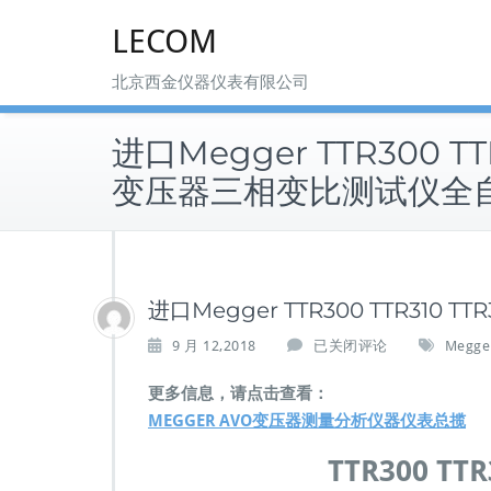
Skip
LECOM
to
content
北京西金仪器仪表有限公司
进口Megger TTR300 TT
变压器三相变比测试仪全
进口Megger TTR300 TTR3
进
9 月 12,2018
已关闭评论
Megge
口
M
更多信息，请点击查看：
e
MEGGER AVO变压器测量分析仪器仪表总揽
g
g
TTR300 TTR
e