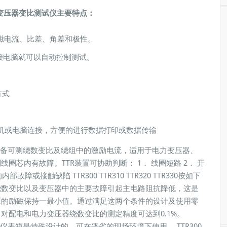
变压器变比测试仪主要特点：
励磁电流、比差、角差和极性。
外接电脑就可以自动控制测试。
方式
打印机或电脑连接，方便的进行数据打印或数据传输
备可测绕数变比及绕组中的激励电流，适用于电力变压器、
芯内有故障。TTR装置可协助判断： 1． 线圈短路 2． 开
障或接触缺陷 TTR300 TTR310 TTR320 TTR330按如下
绕数变比以及变压器中的主要故障引起主电路阻抗降低，这是
压的励磁保持一最小值。通过满足这两个条件的设计及使用零
对配电和电力变压器绕数变比的测定精度可达到0.1%。
器的测试线和仪表箱是特殊设计的，可在恶劣的现场环境下使用。 TTR300