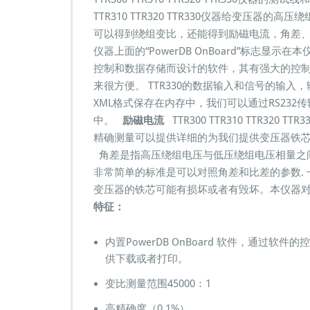
相
TTR310 TTR320 TTR330仪器给变压
变
可以得到绕组变比，还能得到励磁电流，角差
比
仪器上面的“PowerDB OnBoard”标志显示
测
试
控制和数据存储而设计的软件，其有强大的控
仪
来很方便。 TTR330的数据输入和信号的输入
全
XML格式保存在内存中，我们可以通过RS23
自
中。
励磁电流
TTR300 TTR310 TTR3
动
变
精确测量可以提供详细的为我们提供变压器铁
比
角差是指高压绕组电压与低压绕组电压相量之
测
非常简单的标准是可以对照角差和比差的参数.
试
变压器的铁芯可能有损坏或者有毁坏。本仪器对相
仪
特征：
内置PowerDB OnBoard 软件，通过
供下载或者打印。
变比测量范围45000：1
高精确度（0.1%）