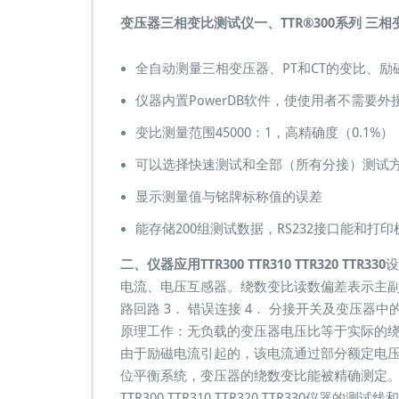
r
变压器三相变比测试仪
一、TTR
T
®
300
系列
三相
T
R
全自动测量三相变压器、PT和CT的变比、
3
0
仪器内置PowerDB软件，使使用者不需要
0
T
变比测量范围45000：1，高精确度（0.1%）
T
可以选择快速测试和全部（所有分接）测试
R
3
显示测量值与铭牌标称值的误差
1
0
能存储200组测试数据，RS232接口能和
T
T
二、仪器应用
TTR300 TTR310 TTR320 TTR330
设
R
电流、电压互感器。绕数变比读数偏差表示主副线圈
3
2
路回路 3． 错误连接 4． 分接开关及变压器中的内部故
0
原理工作：无负载的变压器电压比等于实际的
变
由于励磁电流引起的，该电流通过部分额定电
压
位平衡系统，变压器的绕数变比能被精确测定。
器
三
TTR300 TTR310 TTR320 TTR330仪