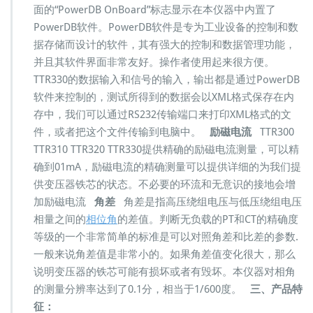
面的“PowerDB OnBoard”标志显示在本仪器中内置了
PowerDB软件。PowerDB软件是专为工业设备的控制和数
据存储而设计的软件，其有强大的控制和数据管理功能，
并且其软件界面非常友好。操作者使用起来很方便。
TTR330的数据输入和信号的输入，输出都是通过PowerDB
软件来控制的，测试所得到的数据会以XML格式保存在内
存中，我们可以通过RS232传输端口来打印XML格式的文
件，或者把这个文件传输到电脑中。
励磁电流
TTR300
TTR310 TTR320 TTR330提供精确的励磁电流测量，可以精
确到01mA，励磁电流的精确测量可以提供详细的为我们提
供变压器铁芯的状态。不必要的环流和无意识的接地会增
加励磁电流
角差
角差是指高压绕组电压与低压绕组电压
相量之间的
相位角
的差值。判断无负载的PT和CT的精确度
等级的一个非常简单的标准是可以对照角差和比差的参数.
一般来说角差值是非常小的。如果角差值变化很大，那么
说明变压器的铁芯可能有损坏或者有毁坏。本仪器对相角
的测量分辨率达到了0.1分，相当于1/600度。
三、产品特
征：