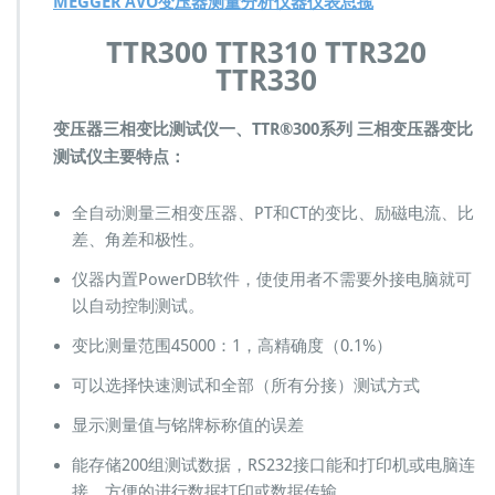
MEGGER AVO变压器测量分析仪器仪表总揽
g
e
TTR300 TTR310 TTR320
r
TTR330
T
T
R
变压器三相变比测试仪
一、TTR
®
300
系列
三相变压器变比
3
测试仪主要特点：
0
0
T
全自动测量三相变压器、PT和CT的变比、励磁电流、比
T
差、角差和极性。
R
3
仪器内置PowerDB软件，使使用者不需要外接电脑就可
1
以自动控制测试。
0
T
变比测量范围45000：1，高精确度（0.1%）
T
R
可以选择快速测试和全部（所有分接）测试方式
3
显示测量值与铭牌标称值的误差
2
0
能存储200组测试数据，RS232接口能和打印机或电脑连
变
接，方便的进行数据打印或数据传输
压