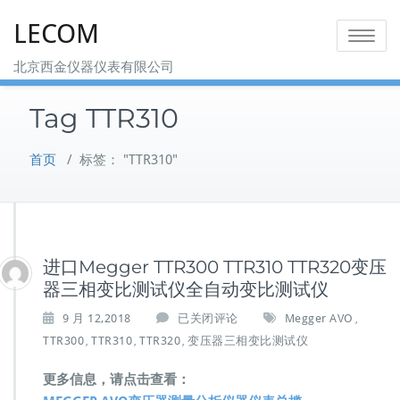
Skip
LECOM
to
Toggle na
content
北京西金仪器仪表有限公司
Tag TTR310
首页
/
标签： "TTR310"
进口Megger TTR300 TTR310 TTR320变压
器三相变比测试仪全自动变比测试仪
进
9 月 12,2018
已关闭评论
Megger AVO
,
口
TTR300
TTR310
TTR320
变压器三相变比测试仪
,
,
,
M
e
更多信息，请点击查看：
g