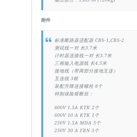
输出部分：1585 lb (720kg)
附件
标准断路器适配器 CBS-1,CBS-2
测试线一对 长3.7米
计时器连接线一对 长3.7米
三相输入电源线 长4.5米
接地线（带两部分接地互连）
互连线 3根
装配升降连接螺栓 8个
特制保险熔断丝：
600V 1.5A KTK 2个
600V 10 A KTK 1个
250V 1.5A MDA 5个
250V 30 A FRN 3个