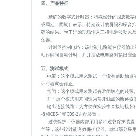
T
四、产品特征
e
s
精确的数字式计时器：特殊设计的固态数字计
t
或周期（同期）表示。特别设计的屏隔和噪音
s
e
确的结果。为了消除现场输入三相电源波动以
t
荡器。
M
计时器控制电路：该控制电路能在仪器输出测
e
动作瞬间自动计时。并开启放电电路对输出安
g
g
e
五、测试模式
电流：这个模式用来测试一个没有辅助触点的
计时器就会停止。
常闭：这个模式用来测试有常闭触点的装置。
开：这个模式用来测试为常开触点的断路器
输出连接线路：为方便在实验中直接链接各种类型
板和CBS-1和CBS-2适配装置。
过载保护：仪器内部采用多种过载保护装置，
丝等，这些设计能有效保护仪器。输出部分采