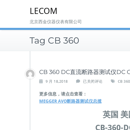
Skip
LECOM
to
content
北京西金仪器仪表有限公司
Tag CB 360
CB 360 DC直流断路器测试仪DC Circu
C
9 月 18,2018
已关闭评论
CB 36
B
3
更多信息，请点击查看：
6
MEGGER AVO断路器测试仪总揽
0
D
英国 美国
C
直
CB-360
流