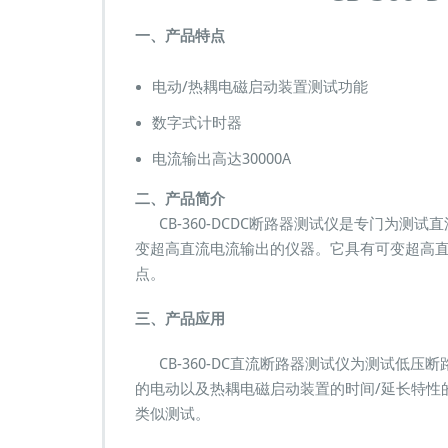
断
路
一、产品特点
器
测
电动/热耦电磁启动装置测试功能
试
仪
数字式计时器
D
C
电流输出高达30000A
C
i
二、产品简介
r
CB-360-DCDC断路器测试仪是专门为测
c
变超高直流电流输出的仪器。它具有可变超高
u
i
点。
t
B
三、产品应用
r
e
CB-360-DC直流断路器测试仪为测试低压
a
的电动以及热耦电磁启动装置的时间/延长特性
k
e
类似测试。
r