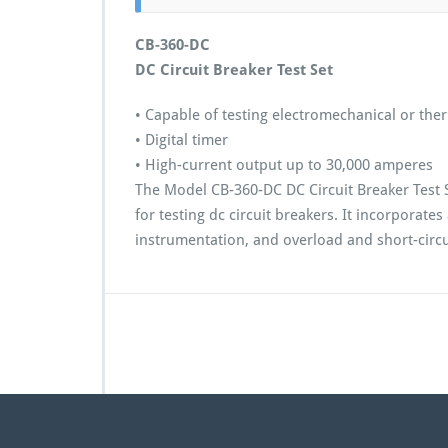
CB-360-DC
DC Circuit Breaker Test Set
• Capable of testing electromechanical or the
• Digital timer
• High-current output up to 30,000 amperes
The Model CB-360-DC DC Circuit Breaker Test Se
for testing dc circuit breakers. It incorporates
instrumentation, and overload and short-circu