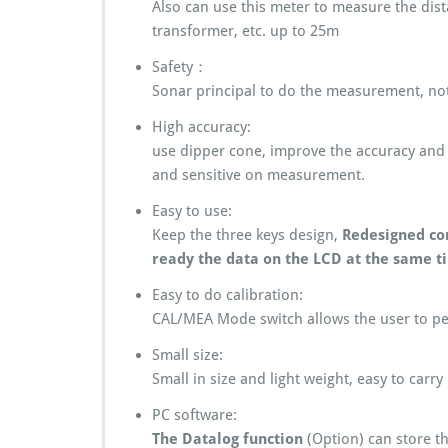
Also can use this meter to measure the dista
transformer, etc. up to 25m
Safety：
Sonar principal to do the measurement, not
High accuracy:
use dipper cone, improve the accuracy and
and sensitive on measurement.
Easy to use:
Keep the three keys design,
Redesigned con
ready the data on the LCD at the same t
Easy to do calibration:
CAL/MEA Mode switch allows the user to per
Small size:
Small in size and light weight, easy to carry
PC software:
The Datalog function
(Option) can store t