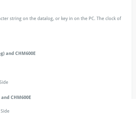
ter string on the datalog, or key in on the PC. The clock of
og) and CHM600E
de
) and CHM600E
de