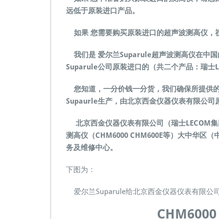
C
远低于原装进口产品。
H
M
如果 您需要购买原装进口的超声波测高仪，
6
0
我们是 爱尔兰Suparule超声波测高仪在
0
0
Suparule公司原装进口的（共二个产品：瑞士LEC
超
声
您知道，一分价钱一分货，我们确保所提供的
波
Supaurle生产，由北京西金仪器仪表有限公
电
力
北京西金仪器仪表有限公司（瑞士LECOM集
架
空
测高仪（CHM6000 CHM600E等）大中
线
务及维修中心。
缆
电
下图为：
缆
线
爱尔兰Suparule给北京西金仪器仪表有限公
路
测
CHM60
高