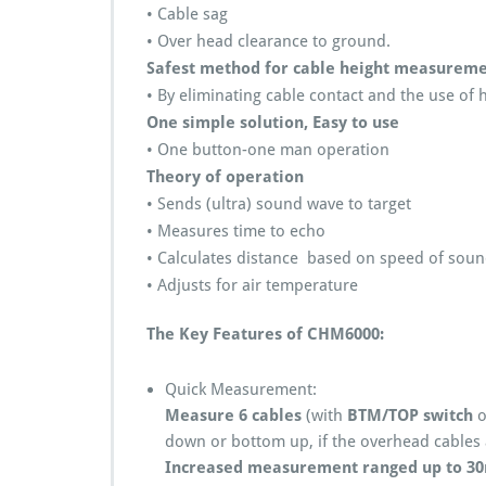
C
• Cable sag
H
• Over head clearance to ground.
M
Safest method for cable height measureme
6
0
• By eliminating cable contact and the use of 
0
One simple solution, Easy to use
E
• One button-one man operation
p
Theory of operation
r
i
• Sends (ultra) sound wave to target
c
• Measures time to echo
e
• Calculates distance based on speed of sou
• Adjusts for air temperature
The Key Features of CHM6000:
Quick Measurement:
Measure 6 cables
(with
BTM/TOP switch
o
down or bottom up, if the overhead cables ar
Increased measurement ranged up to 30