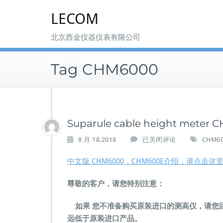
Skip
LECOM
to
content
北京西金仪器仪表有限公司
Tag CHM6000
Suparule cable height meter
S
8 月 18,2018
已关闭评论
CHM60
u
p
中文版 CHM6000，CHM600E介绍，请点击这
a
r
尊敬的客户，请您特别注意：
u
l
如果 您不准备购买原装进口的测高仪，请您
e
远低于原装进口产品。
c