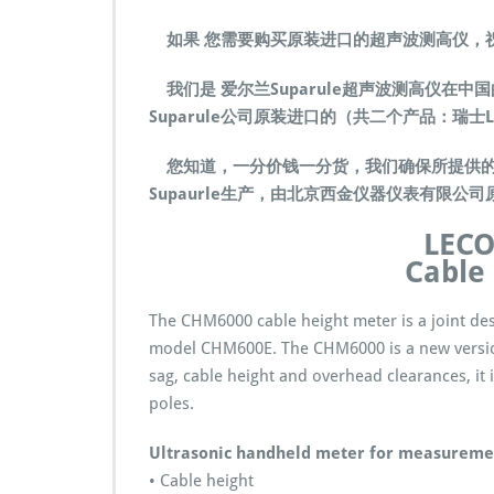
a
b
如果 您需要购买原装进口的超声波测高仪，
l
e
我们是 爱尔兰Suparule超声波测高仪在
h
Suparule公司原装进口的（共二个产品：瑞士LEC
e
i
您知道，一分价钱一分货，我们确保所提供的
g
h
Supaurle生产，由北京西金仪器仪表有限公
t
m
LEC
e
Cable
t
e
The CHM6000 cable height meter is a joint de
r
C
model CHM600E. The CHM6000 is a new versio
H
sag, cable height and overhead clearances, it
M
poles.
6
0
Ultrasonic handheld meter for measureme
0
0
• Cable height