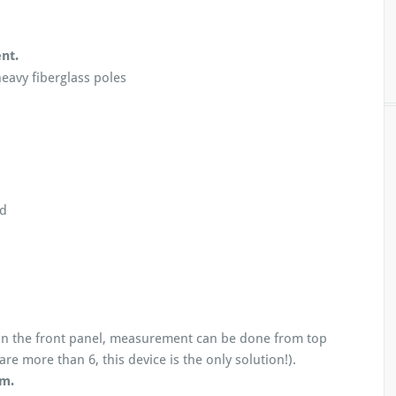
nt.
heavy fiberglass poles
nd
n the front panel, measurement can be done from top
e more than 6, this device is the only solution!).
m.