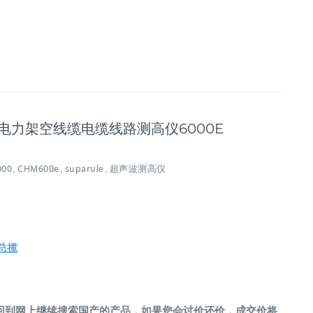
声波电力架空线缆电缆线路测高仪6000E
00
CHM600e
suparule
超声波测高仪
,
,
,
总揽
回到网上继续搜索国产的产品，如果您会讨价还价，成交价将