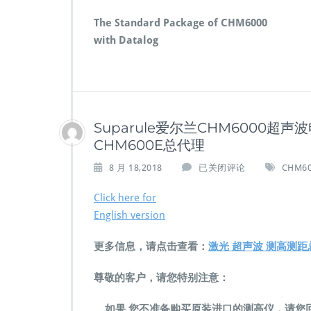
The Standard Package of CHM6000
with Datalog
Suparule爱尔兰CHM6000超
CHM600E总代理
S
8 月 18,2018
已关闭评论
CHM60
u
p
Click here for
a
English version
r
u
更多信息，请点击查看：
激光 超声波 测高测距
l
e
尊敬的客户，请您特别注意：
爱
尔
兰
如果 您不准备购买原装进口的测高仪，请您