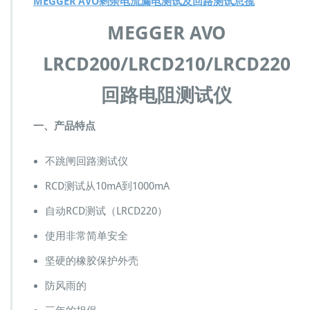
MEGGER AVO剩余电流漏电测试及回路测试总揽
0
0
MEGGER AVO
L
R
LRCD200/LRCD210/LRCD220
C
D
2
回路电阻测试仪
1
0
一、产品特点
L
R
C
不跳闸回路测试仪
D
2
RCD测试从10mA到1000mA
2
自动RCD测试（LRCD220）
0
回
使用非常简单安全
路
电
坚硬的橡胶保护外壳
阻
测
防风雨的
试
仪