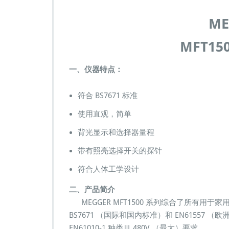
能
测
ME
试
仪
MFT1
M
e
g
一、仪器特点：
g
e
符合 BS7671 标准
r
A
使用直观，简单
V
O
背光显示和选择器量程
带有照亮选择开关的探针
符合人体工学设计
二、产品简介
MEGGER MFT1500 系列综合了所有用
BS7671 （国际和国内标准）和 EN61557 （
EN61010-1 种类Ⅲ 480V （最大）要求。