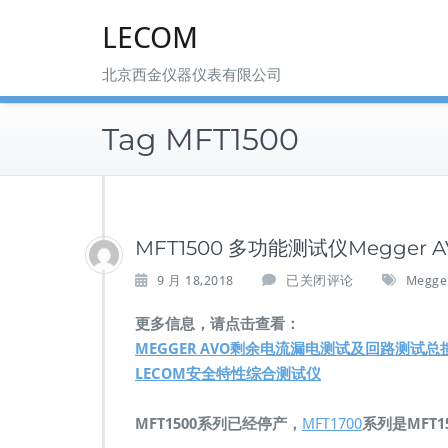
Skip
LECOM
to
content
北京西金仪器仪表有限公司
Tag MFT1500
MFT1500 多功能测试仪Megger A
M
9 月 18,2018
已关闭评论
Megge
F
T
更多信息，请点击查看：
1
MEGGER AVO剩余电流漏电测试及回路测试总
5
LECOM安全特性综合测试仪
0
0
多
MFT1500系列已经停产，
MFT1700
系列是MFT
功