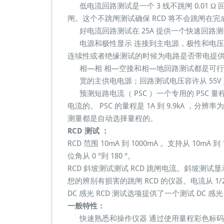
低电流回路测试是一个 3 线不跳闸 0.01 Ω 
闸。这个不跳闸测试确保 RCD 将不会跳闸在
好电流回路测试在 25A 提供一个快速回路测试
电源和极性显示 连接到主电源，极性和电压
连续性或者绝缘测试的时候为电路是否带电提
相—相 相—空接和相—地回路测试都是可行
宽的主供电电源；回路测试电压容许从 55V 
预测短路电流（ PSC ）一个专用的 PSC 
电流的。 PSC 的量程是 1A 到 9.9kA ，分辨率
测量都是自动选择量程的。
RCD 测试 ：
RCD 范围 10mA 到 1000mA 。支持从 10m
位角从 0 °到 180 °。
RCD 斜坡测试测试 RCD 跳闸电流。斜坡测试
想的辨别有损害的跳闸 RCD 的仪器。电流从 1/2 I 
DC 感光 RCD 测试选项提供了一个测试 DC 感光
一般特性：
快速熟悉和操作仪器 通过使用量程彩色标码