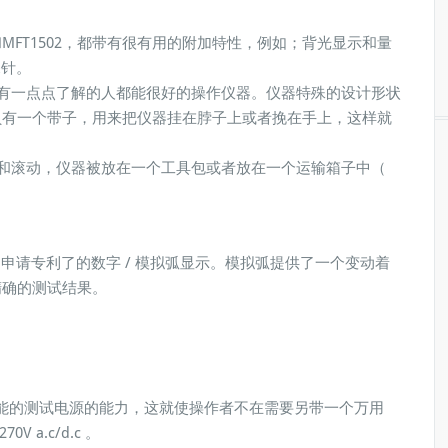
501和MFT1502，都带有很有用的附加特性，例如；背光显示和量
探针。
一点点了解的人都能很好的操作仪器。仪器特殊的设计形状
负有一个带子，用来把仪器挂在脖子上或者挽在手上，这样就
滚动，仪器被放在一个工具包或者放在一个运输箱子中（
gger 申请专利了的数字 / 模拟弧显示。模拟弧提供了一个变动着
精确的测试结果。
。
功能的测试电源的能力，这就使操作者不在需要另带一个万用
 a.c/d.c 。