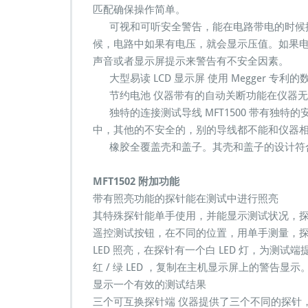
匹配确保操作简单。
可视和可听安全警告，能在电路带电的时候提
候，电路中如果有电压，就会显示压值。如果电压
声音或者显示屏提示来警告有不安全因素。
大型易读 LCD 显示屏 使用 Megger 专利
节约电池 仪器带有的自动关断功能在仪器无任
独特的连接测试导线 MFT1500 带有独特的
中，其他的不安全的，别的导线都不能和仪器
橡胶全覆盖壳和盖子。其壳和盖子的设计符合 
MFT1502 附加功能
带有照亮功能的探针能在测试中进行照亮
其特殊探针能单手使用，并能显示测试状况，
遥控测试按钮，在不同的位置，用单手测量，探
LED 照亮，在探针有一个白 LED 灯，为测
红 / 绿 LED ，复制在主机显示屏上的警告显示
显示一个有效的测试结果
三个可互换探针端 仪器提供了三个不同的探针