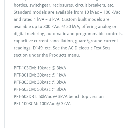
bottles, switchgear, reclosures, circuit breakers, etc.
Standard models are available from 10 kVac – 100 kVac
and rated 1 kVA – 3 kVA. Custom built models are
available up to 300 kVac @ 20 kVA, offering analog or
digital metering, automatic and programmable controls,
capacitive current cancellation, guard/ground current
readings, D149, etc. See the AC Dielectric Test Sets
section under the Products menu.
PFT-103CM: 10kVac @ 3kVA
PFT-301CM: 30kVac @ 1kVA
PFT-303CM: 30kVac @ 3kVA
PFT-503CM: 50kVac @ 3kVA
PFT-503DBT: 50kVac @ 3kVA bench top version
PFT-1003CM: 100kVac @ 3kVA