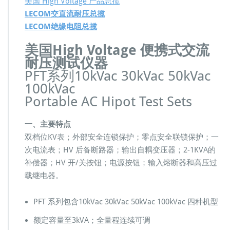
美国 High Voltage 产品总揽
电
LECOM交直流耐压总揽
压
公
LECOM绝缘电阻总揽
司
P
美国High Voltage 便携式交流
F
耐压测试仪器
T
PFT系列10kVac 30kVac 50kVac
便
100kVac
携
式
Portable AC Hipot Test Sets
交
流
一、主要特点
高
双档位KV表；外部安全连锁保护；零点安全联锁保护；一
压
绝
次电流表；HV 后备断路器；输出自耦变压器；2-1KVA的
缘
补偿器；HV 开/关按钮；电源按钮；输入熔断器和高压过
耐
载继电器。
压
测
试
PFT 系列包含10kVac 30kVac 50kVac 100kVac 四种机型
仪
器
额定容量至3kVA；全量程连续可调
测