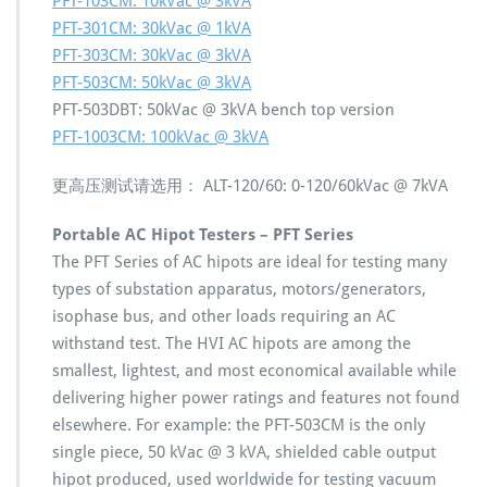
PFT-103CM: 10kVac @ 3kVA
PFT-301CM: 30kVac @ 1kVA
PFT-303CM: 30kVac @ 3kVA
PFT-503CM: 50kVac @ 3kVA
PFT-503DBT: 50kVac @ 3kVA bench top version
PFT-1003CM: 100kVac @ 3kVA
更高压测试请选用： ALT-120/60: 0-120/60kVac @ 7kVA
Portable AC Hipot Testers – PFT Series
The PFT Series of AC hipots are ideal for testing many
types of substation apparatus, motors/generators,
isophase bus, and other loads requiring an AC
withstand test. The HVI AC hipots are among the
smallest, lightest, and most economical available while
delivering higher power ratings and features not found
elsewhere. For example: the PFT-503CM is the only
single piece, 50 kVac @ 3 kVA, shielded cable output
hipot produced, used worldwide for testing vacuum