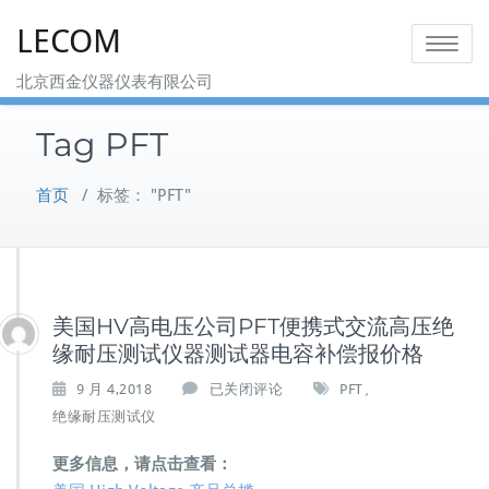
Skip
LECOM
to
Toggle na
content
北京西金仪器仪表有限公司
Tag PFT
首页
/
标签： "PFT"
美国HV高电压公司PFT便携式交流高压绝
缘耐压测试仪器测试器电容补偿报价格
美
9 月 4,2018
已关闭评论
PFT
,
国
绝缘耐压测试仪
H
V
更多信息，请点击查看：
高