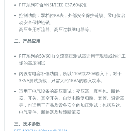
PFT系列符合ANSI/IEEE C37.60标准
试
器
控制功能：双档位KV表，外部安全保护链锁、零电位启
电
动安全保护链锁、
容
补
高压备用断流器、高压过载继电器等。
偿
报
二、产品应用
价
格
PFT系列的50/60Hz交流高压测试器适用于现场或维护工
场的高压测试
内设有电容补偿功能，所以110V或220V输入下，对于
3KVA测试负载，只需大约1KVA的输入功率。
适用于电气设备的高压测试：变压器、真空包、断路
器、开关、真空开关、自动电路复归路、套管、避雷器
等，也适用于产品及设备安全的加压测试：包括马达、
电气零件、断路器及故障断流器
三、技术参数