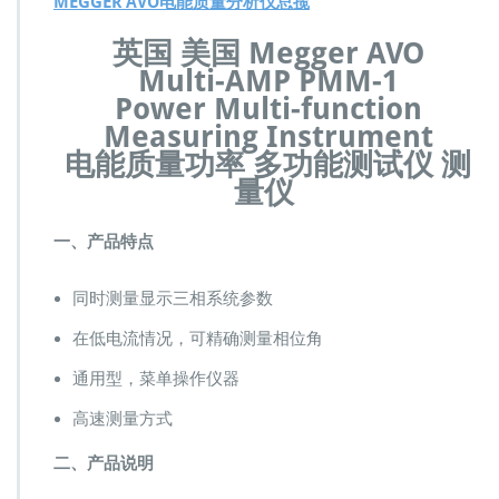
MEGGER AVO电能质量分析仪总揽
电
能
英国 美国 Megger AVO
质
Multi-AMP PMM-1
量
功
Power Multi-function
率
Measuring Instrument
多
电能质量功率 多功能测试仪 测
功
量仪
能
测
试
一、产品特点
仪
测
量
同时测量显示三相系统参数
仪
在低电流情况，可精确测量相位角
器
P
通用型，菜单操作仪器
o
w
高速测量方式
e
r
二、产品说明
M
u