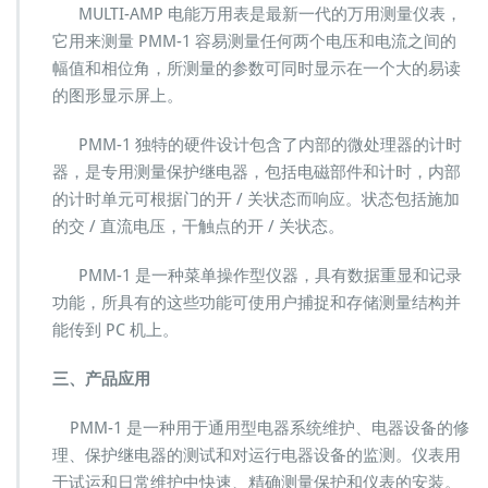
MULTI-AMP 电能万用表是最新一代的万用测量仪表，
l
它用来测量 PMM-1 容易测量任何两个电压和电流之间的
t
i
幅值和相位角，所测量的参数可同时显示在一个大的易读
m
的图形显示屏上。
e
t
PMM-1 独特的硬件设计包含了内部的微处理器的计时
e
器，是专用测量保护继电器，包括电磁部件和计时，内部
r
M
的计时单元可根据门的开 / 关状态而响应。状态包括施加
u
的交 / 直流电压，干触点的开 / 关状态。
l
t
PMM-1 是一种菜单操作型仪器，具有数据重显和记录
i
功能，所具有的这些功能可使用户捕捉和存储测量结构并
-
f
能传到 PC 机上。
u
n
三、产品应用
c
PMM-1 是一种用于通用型电器系统维护、电器设备的修
理、保护继电器的测试和对运行电器设备的监测。仪表用
于试运和日常维护中快速、精确测量保护和仪表的安装。