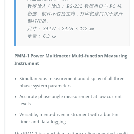
数据输入 / 输出： RS-232 数据串口与 PC 机
相连，软件不包括在内，打印机接口用于接外
部打印机。
尺寸： 344W × 242H × 242 ㎜
重量： 6.3 ㎏
PMM-1 Power Multimeter Multi-function Measuring
Instrument
Simultaneous measurement and display of all three-
phase system parameters
Accurate phase angle measurement at low current
levels
Versatile, menu-driven instrument with a built-in
timer and data-logging
The PMM-1 is a portable, battery or line operated, multi-