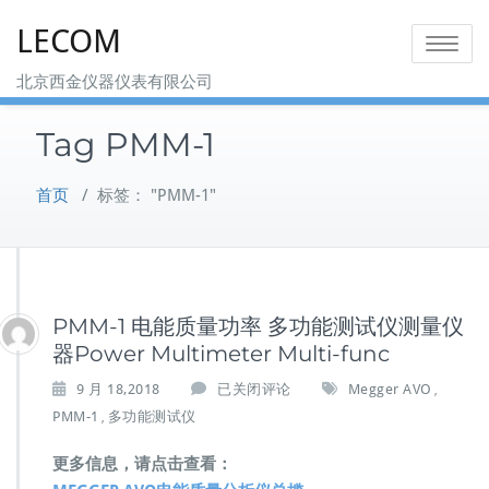
Skip
LECOM
to
Toggle na
content
北京西金仪器仪表有限公司
Tag PMM-1
首页
/
标签： "PMM-1"
PMM-1 电能质量功率 多功能测试仪测量仪
器Power Multimeter Multi-func
P
9 月 18,2018
已关闭评论
Megger AVO
,
M
PMM-1
多功能测试仪
,
M
-
更多信息，请点击查看：
1