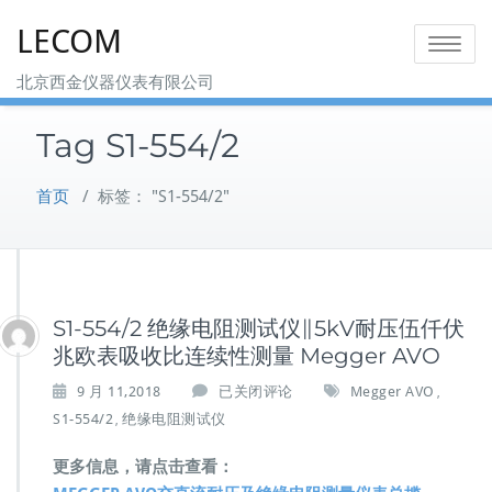
Skip
LECOM
to
Toggle na
content
北京西金仪器仪表有限公司
Tag S1-554/2
首页
/
标签： "S1-554/2"
S1-554/2 绝缘电阻测试仪∥5kV耐压伍仟伏
兆欧表吸收比连续性测量 Megger AVO
S
9 月 11,2018
已关闭评论
Megger AVO
,
1
S1-554/2
绝缘电阻测试仪
,
-
5
更多信息，请点击查看：
5