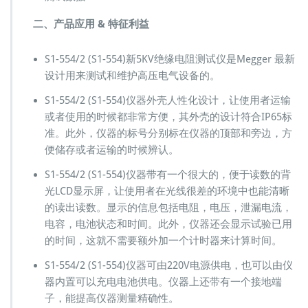
比
二、产品应用 & 特征利益
连
续
性
S1-554/2 (S1-554)新5KV绝缘电阻测试仪是Megger 最新
测
设计用来测试和维护高压电气设备的。
量
M
S1-554/2 (S1-554)仪器外壳人性化设计，让使用者运输
e
或者使用的时候都非常方便，其外壳的设计符合IP65标
g
准。此外，仪器的标号分别标在仪器的顶部和旁边，方
g
便储存或者运输的时候辨认。
e
r
S1-554/2 (S1-554)仪器带有一个很大的，便于读数的背
A
光LCD显示屏，让使用者在光线很差的环境中也能清晰
V
O
的读出读数。显示的信息包括电阻，电压，泄漏电流，
电容，电池状态和时间。此外，仪器还会显示试验已用
的时间，这就不需要额外加一个计时器来计算时间。
S1-554/2 (S1-554)仪器可由220V电源供电，也可以由仪
器内置可以充电电池供电。仪器上还带有一个接地端
子，能提高仪器测量精确性。