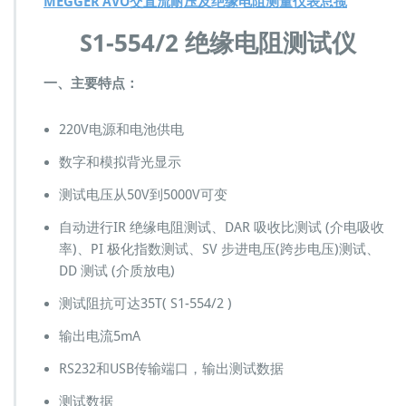
MEGGER AVO交直流耐压及绝缘电阻测量仪表总揽
4/
2
S1-554/2 绝缘电阻测试仪
绝
缘
电
一、主要特点：
阻
测
220V电源和电池供电
试
仪
数字和模拟背光显示
∥
5
测试电压从50V到5000V可变
k
V
自动进行IR 绝缘电阻测试、DAR 吸收比测试 (介电吸收
耐
率)、PI 极化指数测试、SV 步进电压(跨步电压)测试、
压
DD 测试 (介质放电)
伍
仟
测试阻抗可达35T( S1-554/2 )
伏
兆
输出电流5mA
欧
RS232和USB传输端口，输出测试数据
表
吸
测试数据
收